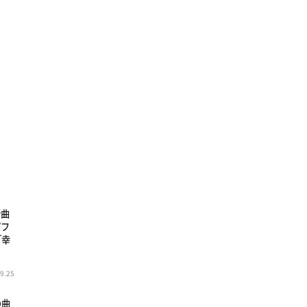
新曲
パフ
「幸
9.25
の曲