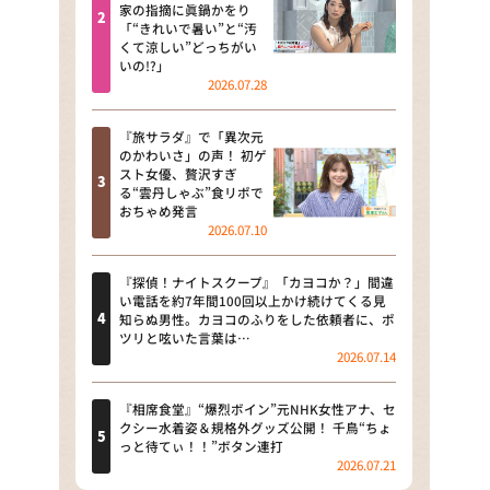
河合＆A.B.C-Z塚田×福井アナ
家の指摘に眞鍋かをり
「“きれいで暑い”と“汚
「なんでやねん！？」（news お
くて涼しい”どっちがい
かえり）
いの!?」
2026.07.28
DAIGOも台所 ～きょうの献立 何
にする？～
『旅サラダ』で「異次元
のかわいさ」の声！ 初ゲ
本日はダイアンなり！シーズン２
スト女優、贅沢すぎ
る“雲丹しゃぶ”食リポで
朝だ！生です旅サラダ
おちゃめ発言
2026.07.10
教えて！ニュースライブ 正義の
ミカタ
『探偵！ナイトスクープ』「カヨコか？」間違
い電話を約7年間100回以上かけ続けてくる見
ＬＩＦＥ～夢のカタチ～
知らぬ男性。カヨコのふりをした依頼者に、ポ
ツリと呟いた言葉は…
2026.07.14
新婚さんいらっしゃい！
ポツンと一軒家
『相席食堂』“爆烈ボイン”元NHK女性アナ、セ
クシー水着姿＆規格外グッズ公開！ 千鳥“ちょ
っと待てぃ！！”ボタン連打
ザキ山小屋本館
2026.07.21