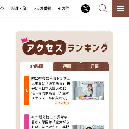
ーツ
料理・旅
ラジオ番組
その他
なるみ・岡村の過ぎるTV
相席食堂
24時間
週間
月間
これ余談なんですけど・・・
約10年後に南海トラフ巨
大地震は「必ず来る」 被
害は東日本大震災の15
～人生密着トークバラエティ！
倍…専門家断言「人生の
～ やすとものいたって真剣です
スケジュールに入れて」
2026.08.06
探偵！ナイトスクープ
40℃超え続出！ 異常な
news おかえり
暑さの原因は「空気がき
れいになったから」専門