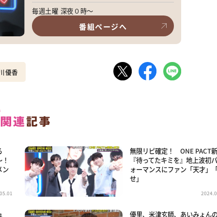
毎週土曜 深夜０時～
番組ページへ
川優香
る
無限リピ確定！ ONE PACT
～！
『待ってたキミを』地上波初
メン
ォーマンスにファン「天才」
せ」
05.01
2024.0
ュ
優里、米津玄師、あいみょん