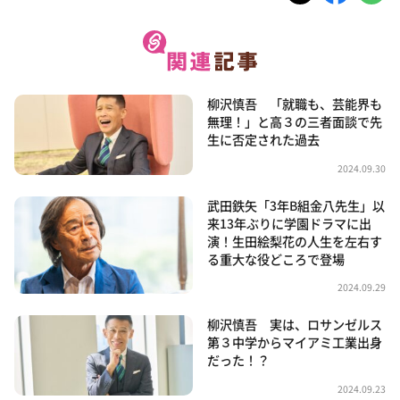
柳沢慎吾 「就職も、芸能界も
無理！」と高３の三者面談で先
生に否定された過去
2024.09.30
武田鉄矢「3年B組金八先生」以
来13年ぶりに学園ドラマに出
演！生田絵梨花の人生を左右す
る重大な役どころで登場
2024.09.29
柳沢慎吾 実は、ロサンゼルス
第３中学からマイアミ工業出身
だった！？
2024.09.23