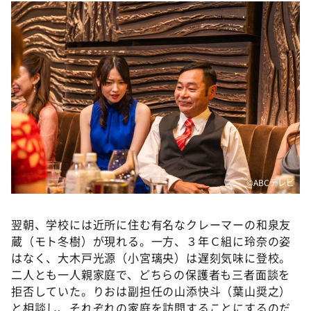
©️ABCテレビ
翌朝、学校には近所に住む有名なクレーマーの和泉友
蔵（モト冬樹）が現れる。一方、３年Ｃ組に玲奈の姿
はなく、大木戸光源（小宮璃央）は遅刻気味に登校。
二人とも一人親家庭で、どちらの保護者も三者面談を
拒否していた。りおは副担任の山添快斗（葉山奨之）
と相談し、それぞれの家庭を訪問することにするのだ