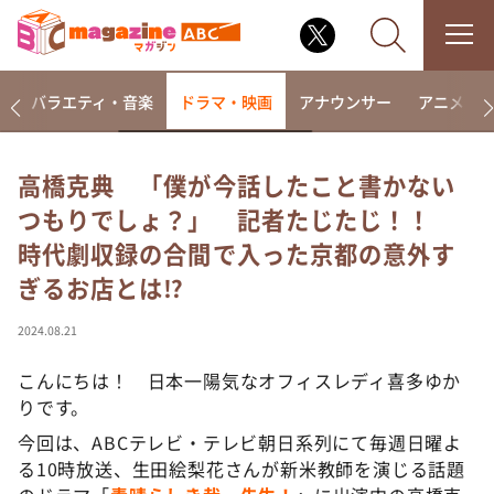
報
バラエティ・音楽
ドラマ・映画
アナウンサー
アニメ・
高橋克典 「僕が今話したこと書かない
つもりでしょ？」 記者たじたじ！！
なるみ・岡村の過ぎるTV
時代劇収録の合間で入った京都の意外す
相席食堂
ぎるお店とは⁉︎
これ余談なんですけど・・・
～人生密着トークバラエティ！～ やすとものいたっ
2024.08.21
て真剣です
こんにちは！ 日本一陽気なオフィスレディ喜多ゆか
探偵！ナイトスクープ
りです。
news おかえり
今回は、ABCテレビ・テレビ朝日系列にて毎週日曜よ
河合＆A.B.C-Z塚田×福井アナ「なんでやねん！？」
（news おかえり）
る10時放送、生田絵梨花さんが新米教師を演じる話題