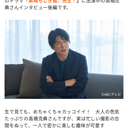
のドラマ「
素晴らしき哉、先生！
」
に出演中の高橋克
DAIGOも台所 ～きょうの献立 何にする？～
典さんインタビュー後編です。
本日はダイアンなり！シーズン２
朝だ！生です旅サラダ
教えて！ニュースライブ 正義のミカタ
ＬＩＦＥ～夢のカタチ～
新婚さんいらっしゃい！
ポツンと一軒家
ザキ山小屋本館
ぺこぱのまるスポ
アナ回覧板
©️ABCテレビ
生で見ても、めちゃくちゃカッコイイ！ 大人の色気
たっぷりの高橋克典さんですが、実は忙しい撮影の合
間をぬって、一人で密かに楽しむ趣味が可愛す