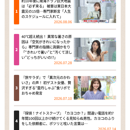
約10年後に南海トラフ巨大地震
は「必ず来る」 被害は東日本大
震災の15倍…専門家断言「人生
のスケジュールに入れて」
2026.08.06
40℃超え続出！ 異常な暑さの原
因は「空気がきれいになったか
ら」専門家の指摘に眞鍋かをり
「“きれいで暑い”と“汚くて涼し
い”どっちがいいの!?」
2026.07.28
『旅サラダ』で「異次元のかわ
いさ」の声！ 初ゲスト女優、贅
沢すぎる“雲丹しゃぶ”食リポで
おちゃめ発言
2026.07.10
『探偵！ナイトスクープ』「カヨコか？」間違い電話を約7
年間100回以上かけ続けてくる見知らぬ男性。カヨコのふり
をした依頼者に、ポツリと呟いた言葉は…
2026.07.14