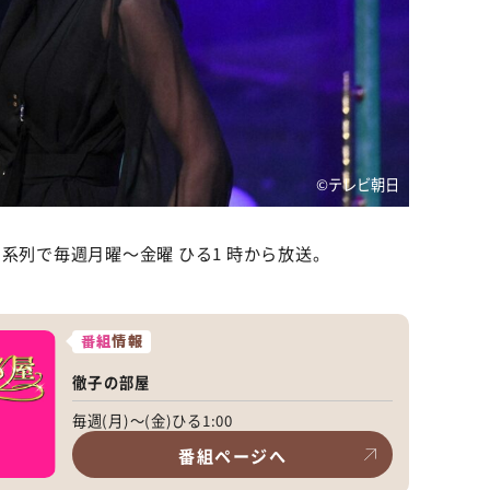
©テレビ朝日
系列で毎週月曜～金曜 ひる1 時から放送。
番組
情報
徹子の部屋
毎週(月)～(金)ひる1:00
番組ページへ