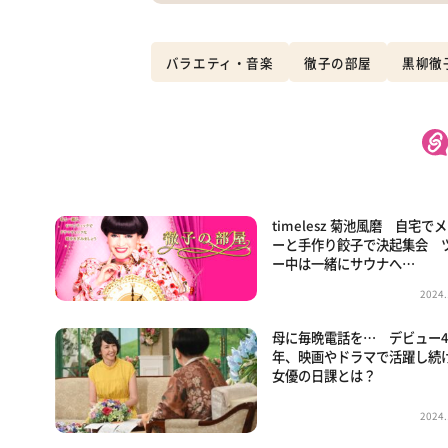
バラエティ・音楽
徹子の部屋
黒柳徹
timelesz 菊池風磨 自宅で
ーと手作り餃子で決起集会 
ー中は一緒にサウナへ…
2024.
母に毎晩電話を… デビュー4
年、映画やドラマで活躍し続
女優の日課とは？
2024.