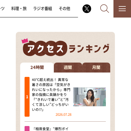
ーツ
料理・旅
ラジオ番組
その他
なるみ・岡村の過ぎるTV
相席食堂
24時間
週間
月間
これ余談なんですけど・・・
40℃超え続出！ 異常な
暑さの原因は「空気がき
れいになったから」専門
～人生密着トークバラエティ！
家の指摘に眞鍋かをり
～ やすとものいたって真剣です
「“きれいで暑い”と“汚
くて涼しい”どっちがい
探偵！ナイトスクープ
いの!?」
2026.07.28
news おかえり
『相席食堂』“爆烈ボイ