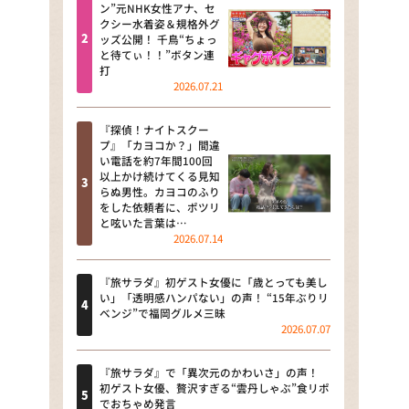
河合＆A.B.C-Z塚田×福井アナ
ン”元NHK女性アナ、セ
クシー水着姿＆規格外グ
「なんでやねん！？」（news お
ッズ公開！ 千鳥“ちょっ
かえり）
と待てぃ！！”ボタン連
打
DAIGOも台所 ～きょうの献立 何
2026.07.21
にする？～
『探偵！ナイトスクー
本日はダイアンなり！シーズン２
プ』「カヨコか？」間違
い電話を約7年間100回
朝だ！生です旅サラダ
以上かけ続けてくる見知
らぬ男性。カヨコのふり
をした依頼者に、ポツリ
教えて！ニュースライブ 正義の
と呟いた言葉は…
ミカタ
2026.07.14
ＬＩＦＥ～夢のカタチ～
『旅サラダ』初ゲスト女優に「歳とっても美し
い」「透明感ハンパない」の声！ “15年ぶりリ
新婚さんいらっしゃい！
ベンジ”で福岡グルメ三昧
2026.07.07
ポツンと一軒家
『旅サラダ』で「異次元のかわいさ」の声！
ザキ山小屋本館
初ゲスト女優、贅沢すぎる“雲丹しゃぶ”食リポ
でおちゃめ発言