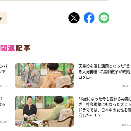
子
メンバ
天皇役を演じ話題となった“美
ツア
き大河俳優”に黒柳徹子が終始
ロメロ…
10.10
2024.1
2
56歳になった今も変わらぬ美
ける
さ 社会現象にもなった大ヒ
ドラマでは、日本中の女性を
回した…！？
10.08
2024.1