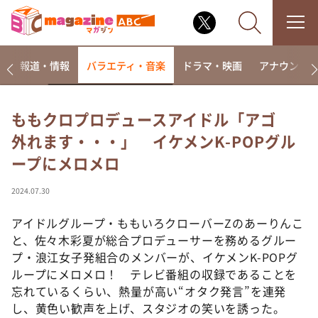
ー
報道・情報
バラエティ・音楽
ドラマ・映画
アナウンサ
ももクロプロデュースアイドル「アゴ
外れます・・・」 イケメンK-POPグル
なるみ・岡村の過ぎるTV
ープにメロメロ
相席食堂
これ余談なんですけど・・・
2024.07.30
～人生密着トークバラエティ！～ やすとものいたっ
て真剣です
アイドルグループ・ももいろクローバーZのあーりんこ
と、佐々木彩夏が総合プロデューサーを務めるグルー
探偵！ナイトスクープ
プ・浪江女子発組合のメンバーが、イケメンK-POPグ
news おかえり
ループにメロメロ！ テレビ番組の収録であることを
河合＆A.B.C-Z塚田×福井アナ「なんでやねん！？」
忘れているくらい、熱量が高い“オタク発言”を連発
（news おかえり）
し、黄色い歓声を上げ、スタジオの笑いを誘った。