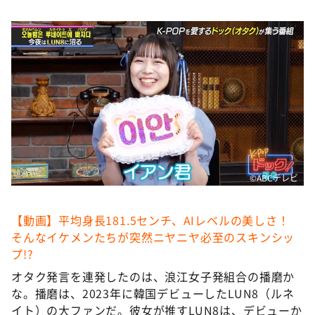
DAIGOも台所 ～きょうの献立 何にする？～
本日はダイアンなり！シーズン２
朝だ！生です旅サラダ
教えて！ニュースライブ 正義のミカタ
ＬＩＦＥ～夢のカタチ～
新婚さんいらっしゃい！
ポツンと一軒家
ザキ山小屋本館
©️ABCテレビ
ぺこぱのまるスポ
【動画】平均身長181.5センチ、AIレベルの美しさ！
アナ回覧板
そんなイケメンたちが突然ニヤニヤ必至のスキンシッ
プ!?
オタク発言を連発したのは、浪江女子発組合の播磨か
な。播磨は、2023年に韓国デビューしたLUN8（ルネ
イト）の大ファンだ。彼女が推すLUN8は、デビューか