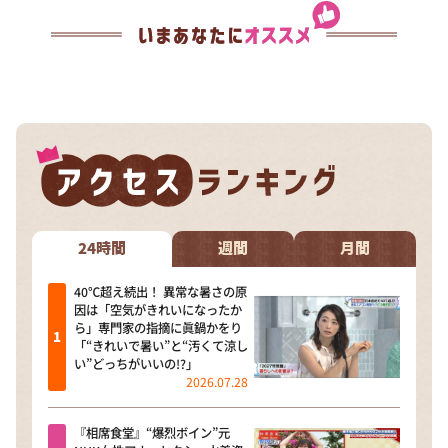
24時間
週間
月間
40℃超え続出！ 異常な暑さの原
因は「空気がきれいになったか
ら」専門家の指摘に眞鍋かをり
「“きれいで暑い”と“汚くて涼し
い”どっちがいいの!?」
2026.07.28
『相席食堂』“爆烈ボイン”元