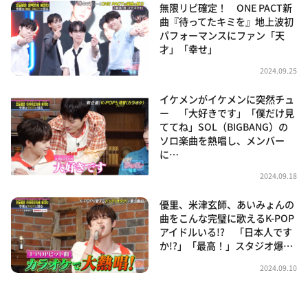
無限リピ確定！ ONE PACT新
曲『待ってたキミを』地上波初
パフォーマンスにファン「天
才」「幸せ」
2024.09.25
イケメンがイケメンに突然チュ
ー 「大好きです」「僕だけ見
ててね」SOL（BIGBANG）の
ソロ楽曲を熱唱し、メンバー
に…
2024.09.18
優里、米津玄師、あいみょんの
曲をこんな完璧に歌えるK-POP
アイドルいる!? 「日本人です
か!?」「最高！」スタジオ爆…
2024.09.10