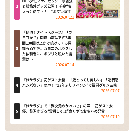
NHK女性アナ、セクシー水着姿
＆規格外グッズ公開！ 千鳥“ち
ょっと待てぃ！！”ボタン連打
2026.07.21
『探偵！ナイトスクープ』「カ
ヨコか？」間違い電話を約7年
間100回以上かけ続けてくる見
知らぬ男性。カヨコのふりをし
た依頼者に、ポツリと呟いた言
葉は…
2026.07.14
『旅サラダ』初ゲスト女優に「歳とっても美しい」「透明感
ハンパない」の声！ “15年ぶりリベンジ”で福岡グルメ三昧
2026.07.07
『旅サラダ』で「異次元のかわいさ」の声！ 初ゲスト女
優、贅沢すぎる“雲丹しゃぶ”食リポでおちゃめ発言
2026.07.10