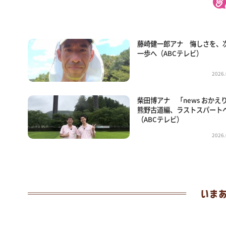
藤崎健一郎アナ 悔しさを、
一歩へ（ABCテレビ）
2026.
柴田博アナ 「news おかえ
熊野古道編、ラストスパート
（ABCテレビ）
2026.