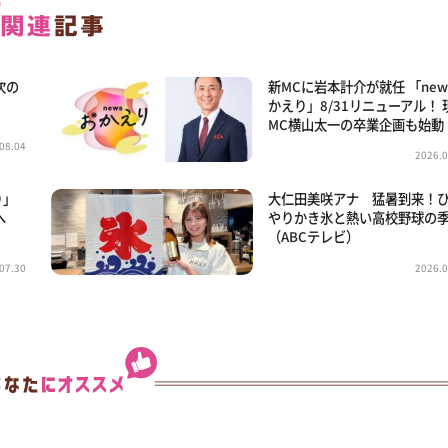
次の
新MCに岩本計介が就任 「new
かえり」8/31リニューアル！ 
MC横山太一の卒業企画も始動
08.04
2026.0
り」
大仁田美咲アナ 猛暑到来！
へ
やりかき氷と熱い高校野球の
（ABCテレビ）
07.30
2026.0