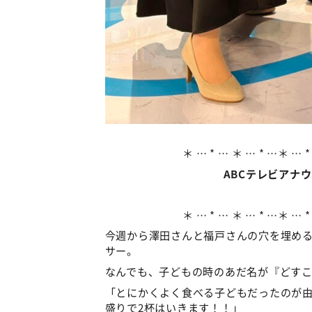
＊ … * … ＊ … * …＊ … *
ABCテレビアナ
＊ … * … ＊ … * …＊ … *
今週から澤田さんと福戸さんの穴を埋め
サー。
なんでも、子どもの時のあだ名が『どす
「とにかくよく食べる子どもだったのが
盛りで2杯はいきます！！」