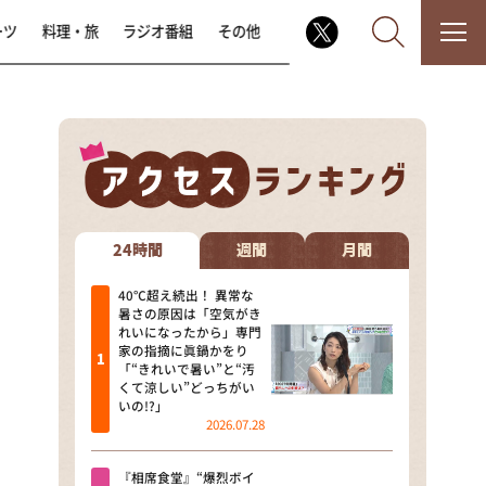
ーツ
料理・旅
ラジオ番組
その他
なるみ・岡村の過ぎるTV
相席食堂
24時間
週間
月間
これ余談なんですけど・・・
40℃超え続出！ 異常な
暑さの原因は「空気がき
れいになったから」専門
～人生密着トークバラエティ！
家の指摘に眞鍋かをり
～ やすとものいたって真剣です
「“きれいで暑い”と“汚
くて涼しい”どっちがい
探偵！ナイトスクープ
いの!?」
2026.07.28
news おかえり
『相席食堂』“爆烈ボイ