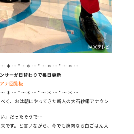
©️ABCテレビ
 … ＊ … * …＊ … * … ＊ … * … ＊ …
ウンサーが日替わりで毎日更新
アナ回覧板
 … ＊ … * …＊ … * … ＊ … * … ＊ …
るべく、おは朝にやってきた新人の大石紗椰アナウン
こい』だったそうで…
由来です。と言いながら、今でも焼肉なら白ごはん大