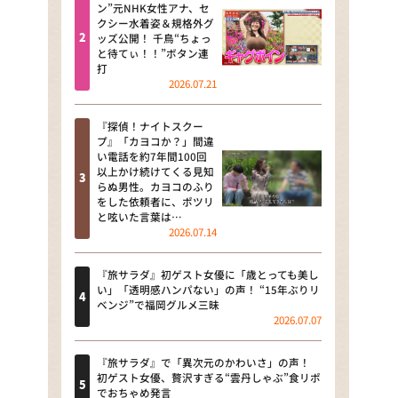
河合＆A.B.C-Z塚田×福井アナ
ン”元NHK女性アナ、セ
クシー水着姿＆規格外グ
「なんでやねん！？」（news お
ッズ公開！ 千鳥“ちょっ
かえり）
と待てぃ！！”ボタン連
打
DAIGOも台所 ～きょうの献立 何
2026.07.21
にする？～
『探偵！ナイトスクー
本日はダイアンなり！シーズン２
プ』「カヨコか？」間違
い電話を約7年間100回
朝だ！生です旅サラダ
以上かけ続けてくる見知
らぬ男性。カヨコのふり
をした依頼者に、ポツリ
教えて！ニュースライブ 正義の
と呟いた言葉は…
ミカタ
2026.07.14
ＬＩＦＥ～夢のカタチ～
『旅サラダ』初ゲスト女優に「歳とっても美し
い」「透明感ハンパない」の声！ “15年ぶりリ
新婚さんいらっしゃい！
ベンジ”で福岡グルメ三昧
2026.07.07
ポツンと一軒家
『旅サラダ』で「異次元のかわいさ」の声！
ザキ山小屋本館
初ゲスト女優、贅沢すぎる“雲丹しゃぶ”食リポ
でおちゃめ発言