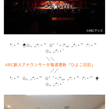
DAIGOも台所 ～きょうの献立 何にする？～
本日はダイアンなり！シーズン２
朝だ！生です旅サラダ
教えて！ニュースライブ 正義のミカタ
©️ABCテレビ
ＬＩＦＥ～夢のカタチ～
新婚さんいらっしゃい！
*:・’゜🐣☆。,:*:・’゜☆゜’・:*:,。,:*:・’゜:*:・’゜
☆。,:*:・’
ポツンと一軒家
＼＼
ザキ山小屋本館
ABC新人アナウンサーが毎週更新「ひよこ日記」
ぺこぱのまるスポ
／／
アナ回覧板
*:・’゜☆。,:*:・’゜☆゜’・:*:,。,:*:・’゜:*:・’゜🐥
☆。,:*:・’