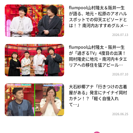
flumpool山村隆太＆阪井一生
が語る、地元・松原のアオハル
スポットでの仰天エピソードと
は！？ 南河内おすすめグルメ…
2026.07.13
flumpool山村隆太・阪井一生
が「過ぎるTV」4度目の出演！
岡村隆史に地元・南河内キタエ
リアへの移住を猛アピール…
2026.07.10
大石紗椰アナ「行きつけの古着
屋がある」発言にナイナイ岡村
カチン！？「軽く自慢入れ
て…」
2026.06.25