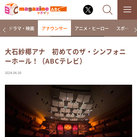
楽
ドラマ・映画
アナウンサー
アニメ・ヒーロー
スポーツ
大石紗椰アナ 初めてのザ・シンフォニ
ーホール！（ABCテレビ）
なるみ・岡村の過ぎるTV
相席食堂
2024.06.30
これ余談なんですけど・・・
～人生密着トークバラエティ！～ やすとものいたっ
て真剣です
探偵！ナイトスクープ
news おかえり
河合＆A.B.C-Z塚田×福井アナ「なんでやねん！？」
（news おかえり）