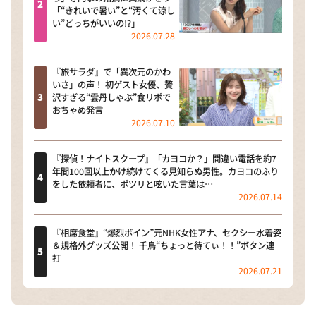
「“きれいで暑い”と“汚くて涼し
い”どっちがいいの!?」
2026.07.28
『旅サラダ』で「異次元のかわ
いさ」の声！ 初ゲスト女優、贅
沢すぎる“雲丹しゃぶ”食リポで
おちゃめ発言
2026.07.10
『探偵！ナイトスクープ』「カヨコか？」間違い電話を約7
年間100回以上かけ続けてくる見知らぬ男性。カヨコのふり
をした依頼者に、ポツリと呟いた言葉は…
2026.07.14
『相席食堂』“爆烈ボイン”元NHK女性アナ、セクシー水着姿
＆規格外グッズ公開！ 千鳥“ちょっと待てぃ！！”ボタン連
打
2026.07.21