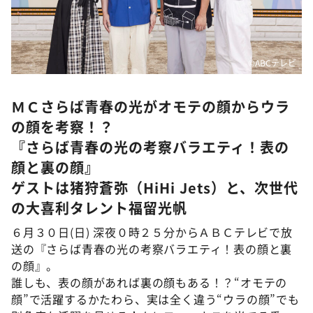
DAIGOも台所 ～きょうの献立 何にする？～
本日はダイアンなり！シーズン２
朝だ！生です旅サラダ
©ABCテレビ
教えて！ニュースライブ 正義のミカタ
ＬＩＦＥ～夢のカタチ～
ＭＣさらば青春の光がオモテの顔からウラ
の顔を考察！？
新婚さんいらっしゃい！
『さらば青春の光の考察バラエティ！表の
ポツンと一軒家
顔と裏の顔』
ザキ山小屋本館
ゲストは猪狩蒼弥（HiHi Jets）と、次世代
ぺこぱのまるスポ
の大喜利タレント福留光帆
アナ回覧板
６月３０日(日) 深夜０時２５分からＡＢＣテレビで放
送の『さらば青春の光の考察バラエティ！表の顔と裏
の顔』。
誰しも、表の顔があれば裏の顔もある！？“オモテの
顔”で活躍するかたわら、実は全く違う“ウラの顔”でも