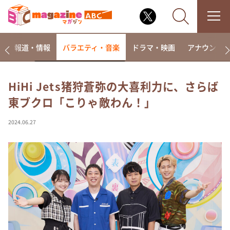
ー
報道・情報
バラエティ・音楽
ドラマ・映画
アナウンサ
HiHi Jets猪狩蒼弥の大喜利力に、さらば
東ブクロ「こりゃ敵わん！」
なるみ・岡村の過ぎるTV
相席食堂
2024.06.27
これ余談なんですけど・・・
～人生密着トークバラエティ！～ やすとものいたっ
て真剣です
探偵！ナイトスクープ
news おかえり
河合＆A.B.C-Z塚田×福井アナ「なんでやねん！？」
（news おかえり）