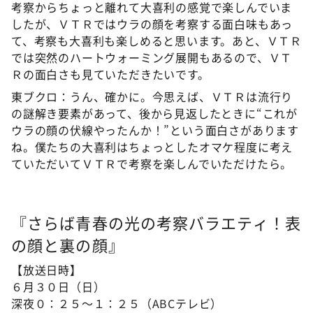
考察からちょっと離れて大喜利の感覚で楽しんでいま
したが、ＶＴＲではウラの顔を考察する面白味もあっ
て、考察も大喜利も楽しめると思います。あと、ＶＴＲ
では突然のハートウォーミング展開もあるので、ＶＴ
Ｒの面白さも見ていただきたいです。
東ブクロ：うん、確かに。今思えば、ＶＴＲは流行り
の謎解き要素があって、後から見返したときに“これが
ウラの顔の伏線やったんか！”という面白さがあります
ね。僕たちの大喜利はちょっとしたオマケ程度に考え
ていただいてＶＴＲで考察を楽しんでいただけたら。
『さらば青春の光の考察バラエティ！表
の顔と裏の顔』
【放送日時】
６月３０日（日）
深夜０：２５～１：２５（ABCテレビ）