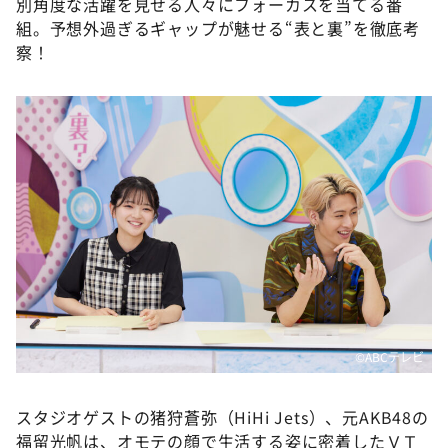
別角度な活躍を見せる人々にフォーカスを当てる番
組。予想外過ぎるギャップが魅せる“表と裏”を徹底考
察！
©ABCテレビ
スタジオゲストの猪狩蒼弥（HiHi Jets）、元AKB48の
福留光帆は、オモテの顔で生活する姿に密着したＶＴ