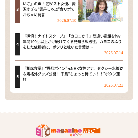
いさ」の声！ 初ゲスト女優、贅
沢すぎる“雲丹しゃぶ”食リポで
おちゃめ発言
2026.07.10
『探偵！ナイトスクープ』「カヨコか？」間違い電話を約7
年間100回以上かけ続けてくる見知らぬ男性。カヨコのふり
をした依頼者に、ポツリと呟いた言葉は…
2026.07.14
『相席食堂』“爆烈ボイン”元NHK女性アナ、セクシー水着姿
＆規格外グッズ公開！ 千鳥“ちょっと待てぃ！！”ボタン連
打
2026.07.21