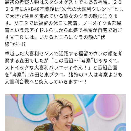
最初の考察人物はスタジオゲストでもある福留。２０
２２年にAKB48卒業後は“次代の大喜利タレント”とし
て大きな注目を集めている彼女のウラの顔に迫りま
す。ＶＴＲでは福留の休日に密着。ノーメイク＆部屋
着という元アイドルらしからぬ姿で福留が自宅で過ご
すＶＴＲには、いたるところにウラの顔の“伏
線”が…⁉
卓越した大喜利センスで活躍する福留のウラの顔を考
察する森田でしたが「この番組…“考察”じゃなくて、
ストイックな大喜利バラエティやん！」と番組企画
を“考察”。森田と東ブクロ、猪狩の３人は考察よりも
大喜利合戦へと突入していきます…！