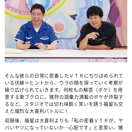
©ABCテレビ
そんな彼らの日常に密着したＶＴＲにちりばめられて
いる伏線＝ヒントから、ウラの顔を探っていく考察が
繰り広げられていきます。何枚もの解答（ボケ）を用
意する東ブクロに、猪狩の語彙力満載のボケが炸裂す
るなど、スタジオでは切れ味鋭く笑いを誘う福留も交
えた熾烈な大喜利バトルに！
収録後、福留は大喜利よりも「私の密着ＶＴＲが、ヤ
バいヤツになっていないか…心配です」と苦笑い。猪