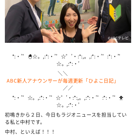
DAIGOも台所 ～きょうの献立 何にする？～
本日はダイアンなり！シーズン２
朝だ！生です旅サラダ
教えて！ニュースライブ 正義のミカタ
©️ABCテレビ
ＬＩＦＥ～夢のカタチ～
新婚さんいらっしゃい！
*:・’゜🐣☆。,:*:・’゜☆゜’・:*:,。,:*:・’゜:*:・’゜
☆。,:*:・’
ポツンと一軒家
＼＼
ザキ山小屋本館
ABC新人アナウンサーが毎週更新「ひよこ日記」
ぺこぱのまるスポ
／／
アナ回覧板
*:・’゜☆。,:*:・’゜☆゜’・:*:,。,:*:・’゜:*:・’゜🐥
☆。,:*:・’
初鳴きから２日、今日もラジオニュースを担当してい
る私と中村です。
中村、といえば！！！