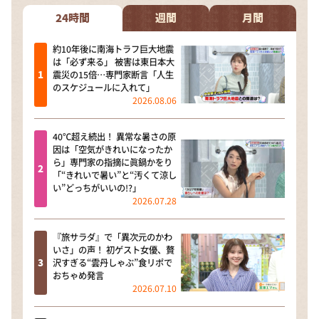
24時間
週間
月間
約10年後に南海トラフ巨大地震
は「必ず来る」 被害は東日本大
震災の15倍…専門家断言「人生
のスケジュールに入れて」
2026.08.06
40℃超え続出！ 異常な暑さの原
因は「空気がきれいになったか
ら」専門家の指摘に眞鍋かをり
「“きれいで暑い”と“汚くて涼し
い”どっちがいいの!?」
2026.07.28
『旅サラダ』で「異次元のかわ
いさ」の声！ 初ゲスト女優、贅
沢すぎる“雲丹しゃぶ”食リポで
おちゃめ発言
2026.07.10