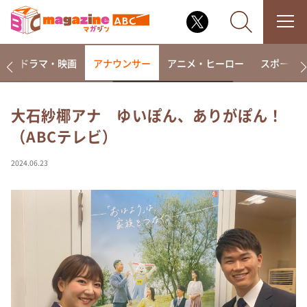
楽
ドラマ・映画
アナウンサー
アニメ・ヒーロー
スポーツ
大石紗椰アナ ゆいぽん、ありがぽん！
（ABCテレビ）
なるみ・岡村の過ぎるTV
相席食堂
2024.06.23
これ余談なんですけど・・・
～人生密着トークバラエティ！～ やすとものいたっ
て真剣です
探偵！ナイトスクープ
news おかえり
河合＆A.B.C-Z塚田×福井アナ「なんでやねん！？」
（news おかえり）