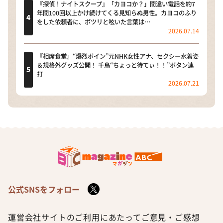
『探偵！ナイトスクープ』「カヨコか？」間違い電話を約7
年間100回以上かけ続けてくる見知らぬ男性。カヨコのふり
をした依頼者に、ポツリと呟いた言葉は…
2026.07.14
『相席食堂』“爆烈ボイン”元NHK女性アナ、セクシー水着姿
＆規格外グッズ公開！ 千鳥“ちょっと待てぃ！！”ボタン連
打
2026.07.21
公式SNSをフォロー
運営会社
サイトのご利用にあたって
ご意見・ご感想