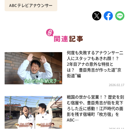
ABCテレビアナウンサー
何度も失敗するアナウンサー二
人にスタッフもあきれ顔！？
2年目アナの意外な特技と
は？ 豊臣秀吉が作った道“京
街道”編
2026.02.17
戦国の世から営業！？ 歴史を刻
む宿屋や、豊臣秀吉が街を見下
ろした丘に感動！江戸時代の面
影を残す宿場町「枚方宿」を
ABC…
2026.02.11