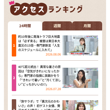
24時間
週間
月間
約10年後に南海トラフ巨大地震
は「必ず来る」 被害は東日本大
震災の15倍…専門家断言「人生
のスケジュールに入れて」
2026.08.06
40℃超え続出！ 異常な暑さの原
因は「空気がきれいになったか
ら」専門家の指摘に眞鍋かをり
「“きれいで暑い”と“汚くて涼し
い”どっちがいいの!?」
2026.07.28
『旅サラダ』で「異次元のかわ
いさ」の声！ 初ゲスト女優、贅