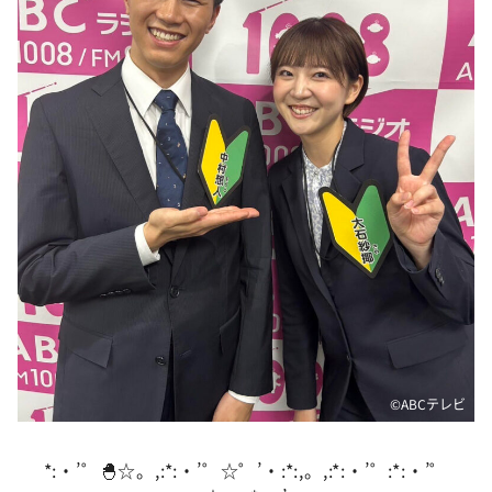
DAIGOも台所 ～きょうの献立 何にする？～
本日はダイアンなり！シーズン２
朝だ！生です旅サラダ
教えて！ニュースライブ 正義のミカタ
ＬＩＦＥ～夢のカタチ～
新婚さんいらっしゃい！
ポツンと一軒家
ザキ山小屋本館
ぺこぱのまるスポ
アナ回覧板
©️ABCテレビ
*:・’゜🐣☆。,:*:・’゜☆゜’・:*:,。,:*:・’゜:*:・’゜