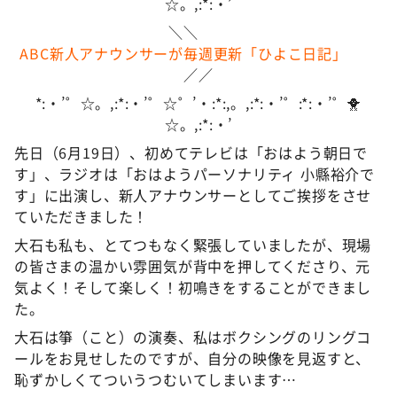
☆。,:*:・’
＼＼
ABC新人アナウンサーが毎週更新「ひよこ日記」
／／
*:・’゜☆。,:*:・’゜☆゜’・:*:,。,:*:・’゜:*:・’゜🐥
☆。,:*:・’
先日（6月19日）、初めてテレビは「おはよう朝日で
す」、ラジオは「おはようパーソナリティ 小縣裕介で
す」に出演し、新人アナウンサーとしてご挨拶をさせ
ていただきました！
大石も私も、とてつもなく緊張していましたが、現場
の皆さまの温かい雰囲気が背中を押してくださり、元
気よく！そして楽しく！初鳴きをすることができまし
た。
大石は箏（こと）の演奏、私はボクシングのリングコ
ールをお見せしたのですが、自分の映像を見返すと、
恥ずかしくてついうつむいてしまいます…