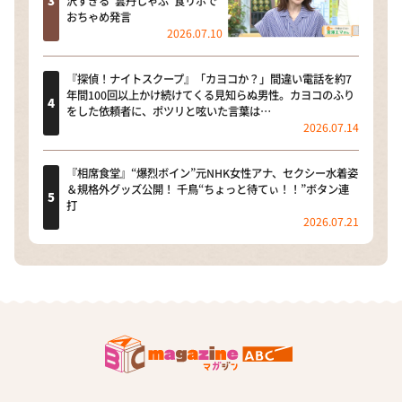
沢すぎる“雲丹しゃぶ”食リポで
おちゃめ発言
2026.07.10
『探偵！ナイトスクープ』「カヨコか？」間違い電話を約7
年間100回以上かけ続けてくる見知らぬ男性。カヨコのふり
をした依頼者に、ポツリと呟いた言葉は…
2026.07.14
『相席食堂』“爆烈ボイン”元NHK女性アナ、セクシー水着姿
＆規格外グッズ公開！ 千鳥“ちょっと待てぃ！！”ボタン連
打
2026.07.21