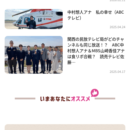
中村想人アナ 私の幸せ（ABC
テレビ）
2025.04.24
関西の民放テレビ局がどのチャ
ンネルも同じ放送！？ ABC中
村想人アナ＆MBS山崎香佳アナ
は食リポ合戦？ 読売テレビ佐
藤…
2025.04.17