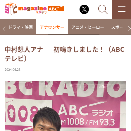
楽
ドラマ・映画
アナウンサー
アニメ・ヒーロー
スポーツ
中村想人アナ 初鳴きしました！（ABC
テレビ）
なるみ・岡村の過ぎるTV
相席食堂
2024.06.23
これ余談なんですけど・・・
～人生密着トークバラエティ！～ やすとものいたっ
て真剣です
探偵！ナイトスクープ
news おかえり
河合＆A.B.C-Z塚田×福井アナ「なんでやねん！？」
（news おかえり）