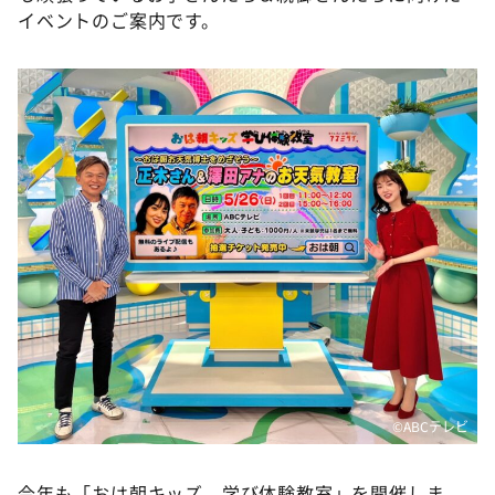
DAIGOも台所 ～きょうの献立 何にする？～
イベントのご案内です。
本日はダイアンなり！シーズン２
朝だ！生です旅サラダ
教えて！ニュースライブ 正義のミカタ
ＬＩＦＥ～夢のカタチ～
新婚さんいらっしゃい！
ポツンと一軒家
ザキ山小屋本館
ぺこぱのまるスポ
アナ回覧板
©️ABCテレビ
今年も「おは朝キッズ 学び体験教室」を開催しま