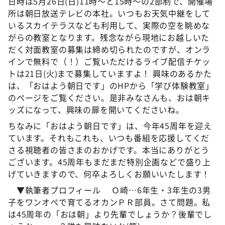
日時は5月26日(日)11時〜と15時〜の2部制で、開催場
所は朝日放送テレビの本社。いつもお天気中継をして
いるスカイテラスなども利用して、実際の空を眺めな
がらの教室となります。残念ながら現地にお越しいた
だく対面教室の募集は締め切られたのですが、オンラ
インで無料で（！）ご覧いただけるライブ配信チケッ
トは21日(火)まで募集していますよ！ 興味のあるかた
は、「おはよう朝日です」のHPから「学び体験教室」
のページをご覧ください。是非みなさんも、おは朝キ
ッズになって、興味の扉を開いてくださいね。
ちなみに「おはよう朝日です」は、今年45周年を迎え
ています。それもこれも、いつも番組を応援してくだ
さる視聴者の皆さまのおかげです。本当にありがとう
ございます。45周年もまだまだ特別企画などで盛り上
げていきますので、何卒よろしくお願いいたします！
▼執筆者プロフィール Ｏ崎…6年生・3年生の3男
子をワンオペで育てるオカンＰＲ部員。さて問題。私
は45周年の「おは朝」より先輩でしょうか？後輩でし