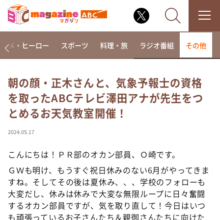
アニメ・ヒーロー
スポーツ
料理・旅
ラジオ番組
その他
朝の顔・正木さんと、気象予報士の資格
を取ったABCテレビ澤田アナが先生をつ
なるみ・岡村の過ぎるTV
とめるお天気教室開催！
相席食堂
これ余談なんですけど・・・
2024.05.17
～人生密着トークバラエティ！～ やすとものいたっ
て真剣です
こんにちは！ＰＲ部のオカン部員、Ｏ崎です。
探偵！ナイトスクープ
ＧＷも明け、もうすぐ祝日休みのない6月がやってきま
すね。そしてその後は夏休み、、、学校のフォローも
news おかえり
大変だし、休みは休みで大変な無限ループに日々奮闘
河合＆A.B.C-Z塚田×福井アナ「なんでやねん！？」
するオカン部員ですが、気を取り直して！今日はいつ
（news おかえり）
も頑張っているお子さんたち＆親御さんたちに向けた