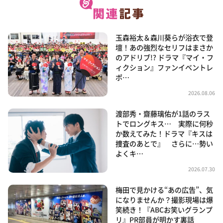
玉森裕太＆森川葵らが浴衣で登
壇！あの強烈なセリフはまさか
のアドリブ!? ドラマ『マイ・フ
ィクション』ファンイベントレ
ポ…
2026.08.06
渡部秀・齋藤璃佑が1話のラス
トでロングキス… 実際に何秒
か数えてみた！ドラマ『キスは
捜査のあとで』 さらに…勢い
よくキ…
2026.07.30
梅田で見かける“あの広告”、気
になりませんか？撮影現場は爆
笑続き！『ABCお笑いグランプ
リ』PR部員が明かす裏話