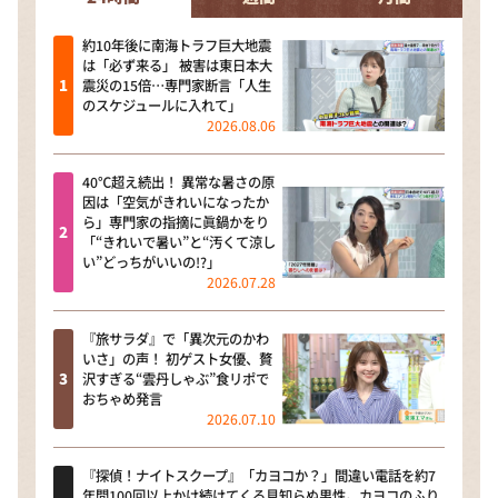
約10年後に南海トラフ巨大地震
は「必ず来る」 被害は東日本大
震災の15倍…専門家断言「人生
のスケジュールに入れて」
2026.08.06
40℃超え続出！ 異常な暑さの原
因は「空気がきれいになったか
ら」専門家の指摘に眞鍋かをり
「“きれいで暑い”と“汚くて涼し
い”どっちがいいの!?」
2026.07.28
『旅サラダ』で「異次元のかわ
いさ」の声！ 初ゲスト女優、贅
沢すぎる“雲丹しゃぶ”食リポで
おちゃめ発言
2026.07.10
『探偵！ナイトスクープ』「カヨコか？」間違い電話を約7
年間100回以上かけ続けてくる見知らぬ男性。カヨコのふり