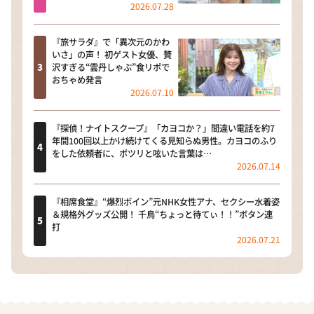
2026.07.28
『旅サラダ』で「異次元のかわ
いさ」の声！ 初ゲスト女優、贅
沢すぎる“雲丹しゃぶ”食リポで
おちゃめ発言
2026.07.10
『探偵！ナイトスクープ』「カヨコか？」間違い電話を約7
年間100回以上かけ続けてくる見知らぬ男性。カヨコのふり
をした依頼者に、ポツリと呟いた言葉は…
2026.07.14
『相席食堂』“爆烈ボイン”元NHK女性アナ、セクシー水着姿
＆規格外グッズ公開！ 千鳥“ちょっと待てぃ！！”ボタン連
打
2026.07.21