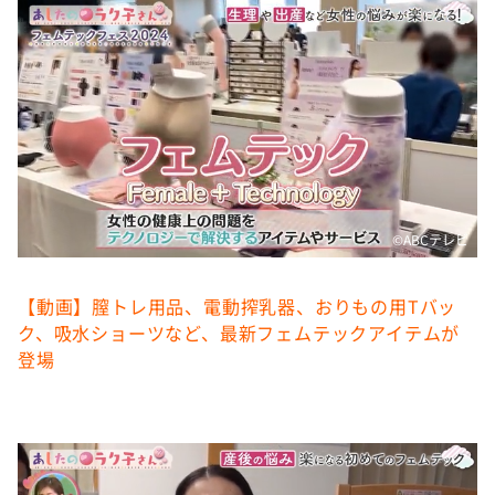
DAIGOも台所 ～きょうの献立 何にする？～
本日はダイアンなり！シーズン２
朝だ！生です旅サラダ
教えて！ニュースライブ 正義のミカタ
ＬＩＦＥ～夢のカタチ～
新婚さんいらっしゃい！
ポツンと一軒家
©️ABCテレビ
ザキ山小屋本館
【動画】膣トレ用品、電動搾乳器、おりもの用Tバッ
ぺこぱのまるスポ
ク、吸水ショーツなど、最新フェムテックアイテムが
アナ回覧板
登場