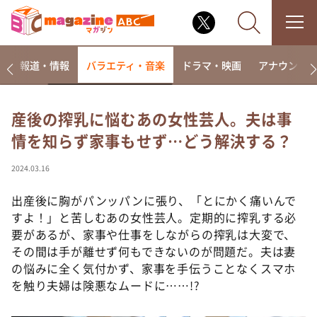
ー
報道・情報
バラエティ・音楽
ドラマ・映画
アナウンサ
産後の搾乳に悩むあの女性芸人。夫は事
情を知らず家事もせず…どう解決する？
なるみ・岡村の過ぎるTV
相席食堂
2024.03.16
これ余談なんですけど・・・
出産後に胸がパンッパンに張り、「とにかく痛いんで
～人生密着トークバラエティ！～ やすとものいたっ
すよ！」と苦しむあの女性芸人。定期的に搾乳する必
て真剣です
要があるが、家事や仕事をしながらの搾乳は大変で、
探偵！ナイトスクープ
その間は手が離せず何もできないのが問題だ。夫は妻
の悩みに全く気付かず、家事を手伝うことなくスマホ
news おかえり
を触り夫婦は険悪なムードに……!?
河合＆A.B.C-Z塚田×福井アナ「なんでやねん！？」
（news おかえり）