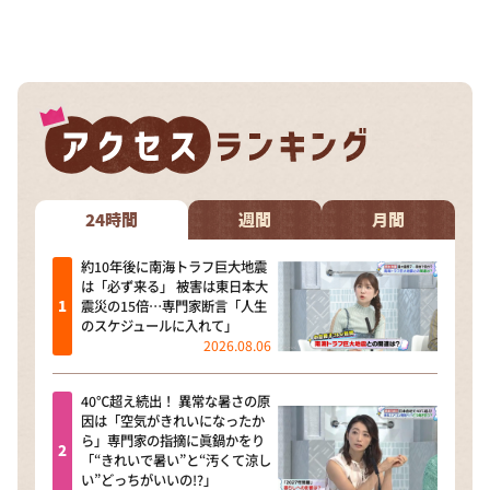
24時間
週間
月間
約10年後に南海トラフ巨大地震
は「必ず来る」 被害は東日本大
震災の15倍…専門家断言「人生
のスケジュールに入れて」
2026.08.06
40℃超え続出！ 異常な暑さの原
因は「空気がきれいになったか
ら」専門家の指摘に眞鍋かをり
「“きれいで暑い”と“汚くて涼し
い”どっちがいいの!?」