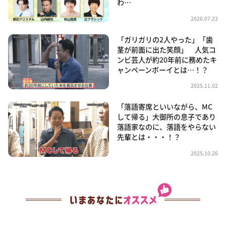
わ…
2026.07.23
「ガリガリの2人やった」「歯
茎が前面に出た笑顔」 人気コ
ンビ芸人が約20年前に務めたキ
ャンペーンボーイとは…！？
2025.11.02
「落語寄席といいながら、MC
して帰る」大御所の息子であり
落語家なのに、落語をやらない
先輩とは・・・！？
2025.10.26