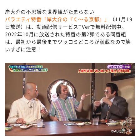
岸大介の不思議な世界観がたまらない
バラエティ特番「岸大介の『く～る京都』」
（11月19
日放送）は、動画配信サービスTVerで無料配信中。
2022年10月に放送された特番の第2弾である同番組
は、最初から最後までツッコミどころが満載なので笑
いすぎに注意！
©️ABCテレビ