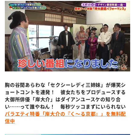
©️ABCテレビ
胸の谷間あらわな「セクシーレディ三姉妹」が爆笑シ
ョートコントを連発！ 彼女たちをプロデュースする
大御所俳優「岸大介」はダイアンユースケの知り合
い……って誰やねん！ 毎秒ツッコまずにいられない
バラエティ特番「岸大介の『く～る京都』」を無料配
信中