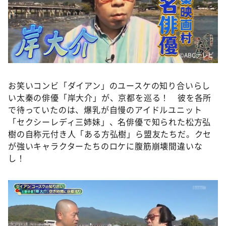
DAIGOも台所 ～きょうの献立 何にする？～
本日はダイアンなり！シーズン２
朝だ！生です旅サラダ
©️ABCテレビ
教えて！ニュースライブ 正義のミカタ
ＬＩＦＥ～夢のカタチ～
お笑いコンビ「ダイアン」のユースケの知り合いらし
新婚さんいらっしゃい！
い太秦の俳優「岸大介」が、京都を巡る！ 彼を各所
ポツンと一軒家
で待っていたのは、爆乳が自慢のアイドルユニット
「セクシーレディ三姉妹」、名俳優で知られた松方弘
ザキ山小屋本館
樹の自称元付き人「ある方弘樹」ら盟友たちだ。クセ
ぺこぱのまるスポ
が強いキャラクターたちのロケに腹筋崩壊間違いな
し！
アナ回覧板