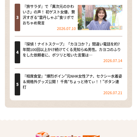
『旅サラダ』で「異次元のかわ
いさ」の声！ 初ゲスト女優、贅
沢すぎる“雲丹しゃぶ”食リポで
おちゃめ発言
2026.07.10
『探偵！ナイトスクープ』「カヨコか？」間違い電話を約7
年間100回以上かけ続けてくる見知らぬ男性。カヨコのふり
をした依頼者に、ポツリと呟いた言葉は…
2026.07.14
『相席食堂』“爆烈ボイン”元NHK女性アナ、セクシー水着姿
＆規格外グッズ公開！ 千鳥“ちょっと待てぃ！！”ボタン連
打
2026.07.21