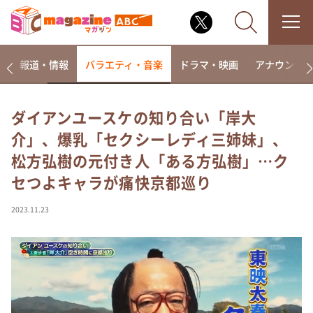
ー
報道・情報
バラエティ・音楽
ドラマ・映画
アナウンサ
ダイアンユースケの知り合い「岸大
介」、爆乳「セクシーレディ三姉妹」、
なるみ・岡村の過ぎるTV
松方弘樹の元付き人「ある方弘樹」…ク
相席食堂
セつよキャラが痛快京都巡り
これ余談なんですけど・・・
～人生密着トークバラエティ！～ やすとものいたっ
2023.11.23
て真剣です
探偵！ナイトスクープ
news おかえり
河合＆A.B.C-Z塚田×福井アナ「なんでやねん！？」
（news おかえり）