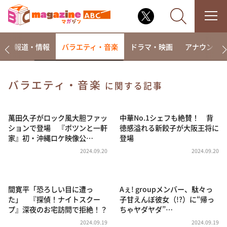
ー
報道・情報
バラエティ・音楽
ドラマ・映画
アナウンサ
バラエティ・音楽
に関する記事
なるみ・岡村の過ぎるTV
相席食堂
萬田久子がロック風大胆ファッ
中華No.1シェフも絶賛！ 背
ションで登場 『ポツンと一軒
徳感溢れる新餃子が大阪王将に
これ余談なんですけど・・・
家』初・沖縄ロケ映像公…
登場
～人生密着トークバラエティ！～ やすとものいたっ
2024.09.20
2024.09.20
て真剣です
探偵！ナイトスクープ
間寛平「恐ろしい目に遭っ
Aぇ! groupメンバー、駄々っ
news おかえり
た」 『探偵！ナイトスクー
子甘えんぼ彼女（!?）に“帰っ
河合＆A.B.C-Z塚田×福井アナ「なんでやねん！？」
プ』深夜のお宅訪問で拒絶！？
ちゃヤダヤダ”…
（news おかえり）
2024.09.19
2024.09.19