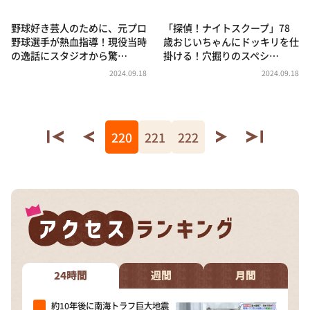
野球好き芸人のために、元プロ
「探偵！ナイトスクープ」78
野球選手が熱血指導！現役当時
歳おじいちゃんにドッキリを仕
の逸話にスタジオから驚…
掛ける！穴掘りのスペシ…
2024.09.18
2024.09.18
220
221
222
24時間
週間
月間
約10年後に南海トラフ巨大地震