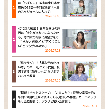
は「必ず来る」 被害は東日本大
震災の15倍…専門家断言「人生
のスケジュールに入れて」
2026.08.06
40℃超え続出！ 異常な暑さの原
因は「空気がきれいになったか
ら」専門家の指摘に眞鍋かをり
「“きれいで暑い”と“汚くて涼し
い”どっちがいいの!?」
2026.07.28
『旅サラダ』で「異次元のかわ
いさ」の声！ 初ゲスト女優、贅
沢すぎる“雲丹しゃぶ”食リポで
おちゃめ発言
2026.07.10
『探偵！ナイトスクープ』「カヨコか？」間違い電話を約7
年間100回以上かけ続けてくる見知らぬ男性。カヨコのふり
をした依頼者に、ポツリと呟いた言葉は…
2026.07.14