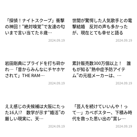
DAIGOも台所 ～きょうの献立 何にする？～
本日はダイアンなり！シーズン２
「探偵！ナイトスクープ」衝撃
世間が驚愕した人気歌手との電
朝だ！生です旅サラダ
の神回！“絶対嗅覚”で友達の匂
撃結婚 反対の声も多かった
いまで言い当てた８歳…
が、現在とても幸せと語る
教えて！ニュースライブ 正義のミカタ
2024.09.19
2024.09.19
ＬＩＦＥ～夢のカタチ～
新婚さんいらっしゃい！
岩田剛典にプライドを打ち砕か
累計販売数300万個以上！ 誰
ポツンと一軒家
れ…「昔からみんなにチヤホヤ
もが知る“熱中症予防アイテ
されて」THE RAM…
ム”の元祖メーカーは、…
ザキ山小屋本館
2024.09.19
2024.09.19
ぺこぱのまるスポ
アナ回覧板
ええ感じの夫候補は大阪にたっ
「芸人を続けていいんや！っ
た16人!? 数学が示す“婚活”の
て…」カベポスター、下積み時
厳しい現実に、天…
代を救った思い出の“賞レ…
2024.09.19
2024.09.19