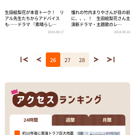
生田絵梨花が本音トーク！ リ
憧れの竹内まりやさんが目の前
アル先生たちからアドバイス
に、、、！ 生田絵梨花さん主
も……ドラマ 『素晴らし…
演新ドラマ・主題歌のレ…
2024.08.17
2024.08.16
26
27
28
24時間
週間
月間
約10年後に南海トラフ巨大地震