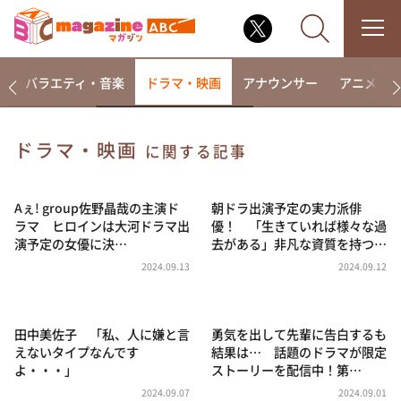
報
バラエティ・音楽
ドラマ・映画
アナウンサー
アニメ・
ドラマ・映画
に関する記事
なるみ・岡村の過ぎるTV
相席食堂
Aぇ! group佐野晶哉の主演ド
朝ドラ出演予定の実力派俳
ラマ ヒロインは大河ドラマ出
優！ 「生きていれば様々な過
これ余談なんですけど・・・
演予定の女優に決…
去がある」非凡な資質を持つ…
～人生密着トークバラエティ！～ やすとものいたっ
2024.09.13
2024.09.12
て真剣です
探偵！ナイトスクープ
田中美佐子 「私、人に嫌と言
勇気を出して先輩に告白するも
news おかえり
えないタイプなんです
結果は… 話題のドラマが限定
河合＆A.B.C-Z塚田×福井アナ「なんでやねん！？」
よ・・・」
ストーリーを配信中！第…
（news おかえり）
2024.09.07
2024.09.01