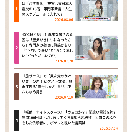
は「必ず来る」 被害は東日本大
震災の15倍…専門家断言「人生
のスケジュールに入れて」
2026.08.06
40℃超え続出！ 異常な暑さの原
因は「空気がきれいになったか
ら」専門家の指摘に眞鍋かをり
「“きれいで暑い”と“汚くて涼し
い”どっちがいいの!?」
2026.07.28
『旅サラダ』で「異次元のかわ
いさ」の声！ 初ゲスト女優、贅
沢すぎる“雲丹しゃぶ”食リポで
おちゃめ発言
2026.07.10
『探偵！ナイトスクープ』「カヨコか？」間違い電話を約7
年間100回以上かけ続けてくる見知らぬ男性。カヨコのふり
をした依頼者に、ポツリと呟いた言葉は…
2026.07.14