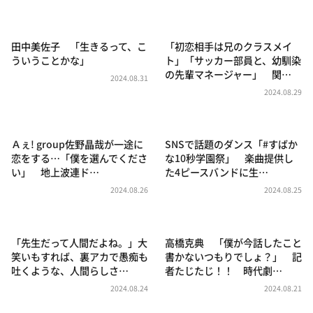
DAIGOも台所 ～きょうの献立 何にする？～
本日はダイアンなり！シーズン２
田中美佐子 「生きるって、こ
「初恋相手は兄のクラスメイ
朝だ！生です旅サラダ
ういうことかな」
ト」「サッカー部員と、幼馴染
の先輩マネージャー」 関…
教えて！ニュースライブ 正義のミカタ
2024.08.31
2024.08.29
ＬＩＦＥ～夢のカタチ～
新婚さんいらっしゃい！
Ａぇ! group佐野晶哉が一途に
SNSで話題のダンス「#すばか
ポツンと一軒家
恋をする…「僕を選んでくださ
な10秒学園祭」 楽曲提供し
い」 地上波連ド…
た4ピースバンドに生…
ザキ山小屋本館
2024.08.26
2024.08.25
ぺこぱのまるスポ
アナ回覧板
「先生だって人間だよね。」大
高橋克典 「僕が今話したこと
笑いもすれば、裏アカで愚痴も
書かないつもりでしょ？」 記
吐くような、人間らしさ…
者たじたじ！！ 時代劇…
2024.08.24
2024.08.21