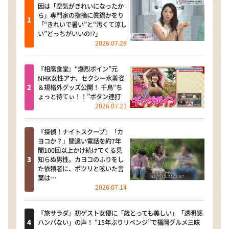
因は「空気がきれいになったか
ら」専門家の指摘に眞鍋かをり
「“きれいで暑い”と“汚くて涼し
い”どっちがいいの!?」
2026.07.28
『相席食堂』“爆烈ボイン”元
NHK女性アナ、セクシー水着姿
＆規格外グッズ公開！ 千鳥“ち
ょっと待てぃ！！”ボタン連打
2026.07.21
『探偵！ナイトスクープ』「カ
ヨコか？」間違い電話を約7年
間100回以上かけ続けてくる見
知らぬ男性。カヨコのふりをし
た依頼者に、ポツリと呟いた言
葉は…
2026.07.14
『旅サラダ』初ゲスト女優に「歳とっても美しい」「透明感
ハンパない」の声！ “15年ぶりリベンジ”で福岡グルメ三昧