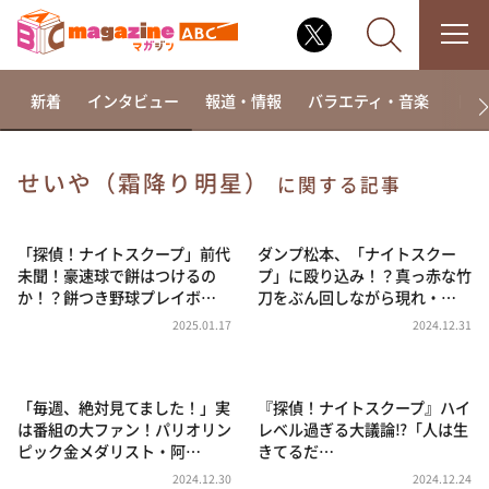
新着
インタビュー
報道・情報
バラエティ・音楽
ドラ
せいや（霜降り明星）
に関する記事
なるみ・岡村の過ぎるTV
相席食堂
「探偵！ナイトスクープ」前代
ダンプ松本、「ナイトスクー
未聞！豪速球で餅はつけるの
プ」に殴り込み！？真っ赤な竹
これ余談なんですけど・・・
か！？餅つき野球プレイボ…
刀をぶん回しながら現れ・…
～人生密着トークバラエティ！～ やすとものいたっ
2025.01.17
2024.12.31
て真剣です
探偵！ナイトスクープ
「毎週、絶対見てました！」実
『探偵！ナイトスクープ』ハイ
news おかえり
は番組の大ファン！パリオリン
レベル過ぎる大議論⁉「人は生
河合＆A.B.C-Z塚田×福井アナ「なんでやねん！？」
ピック金メダリスト・阿…
きてるだ…
（news おかえり）
2024.12.30
2024.12.24