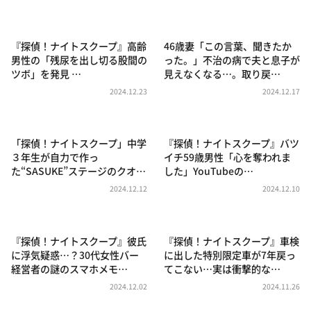
DAIGOも台所 ～きょうの献立 何にする？～
本日はダイアンなり！シーズン２
『探偵！ナイトスクープ』高齢
46歳妻「この言葉、聞きたか
朝だ！生です旅サラダ
男性の「残尿を出し切る股間の
った。」不治の病で夫と息子が
ツボ」を発見 …
見えなくなる…。取り戻…
教えて！ニュースライブ 正義のミカタ
2024.12.23
2024.12.17
ＬＩＦＥ～夢のカタチ～
新婚さんいらっしゃい！
「探偵！ナイトスクープ」中学
『探偵！ナイトスクープ』バツ
ポツンと一軒家
３年生が自力で作っ
イチ59歳男性「心を奪われま
た“SASUKE”ステージのクオ…
した」YouTubeの…
ザキ山小屋本館
2024.12.12
2024.12.10
ぺこぱのまるスポ
アナ回覧板
『探偵！ナイトスクープ』彼氏
『探偵！ナイトスクープ』車検
に浮気疑惑…？30代女性バー
に出した特別限定車が7年戻っ
経営者の謎のスマホメモ…
てこない…実は衝撃的な…
2024.12.02
2024.11.26