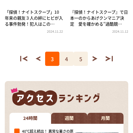
「探偵！ナイトスクープ」10
『探偵！ナイトスクープ』で日
年来の親友３人の絆にヒビが入
本一のからあげクンマニア決
る事件勃発！犯人はこの…
定 愛を確かめる“過酷競…
2024.11.22
2024.11.12
3
4
5
24時間
週間
月間
40℃超え続出！ 異常な暑さの原