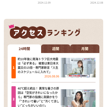
DAIGOも台所 ～きょうの献立 何にする？～
2024.12.09
2024.12.08
本日はダイアンなり！シーズン２
朝だ！生です旅サラダ
教えて！ニュースライブ 正義のミカタ
ＬＩＦＥ～夢のカタチ～
新婚さんいらっしゃい！
24時間
週間
月間
ポツンと一軒家
約10年後に南海トラフ巨大地震
ザキ山小屋本館
は「必ず来る」 被害は東日本大
ぺこぱのまるスポ
震災の15倍…専門家断言「人生
のスケジュールに入れて」
アナ回覧板
2026.08.06
40℃超え続出！ 異常な暑さの原
因は「空気がきれいになったか
ら」専門家の指摘に眞鍋かをり
「“きれいで暑い”と“汚くて涼し
い”どっちがいいの!?」