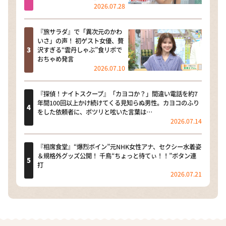
2026.07.28
『旅サラダ』で「異次元のかわ
いさ」の声！ 初ゲスト女優、贅
沢すぎる“雲丹しゃぶ”食リポで
おちゃめ発言
2026.07.10
『探偵！ナイトスクープ』「カヨコか？」間違い電話を約7
年間100回以上かけ続けてくる見知らぬ男性。カヨコのふり
をした依頼者に、ポツリと呟いた言葉は…
2026.07.14
『相席食堂』“爆烈ボイン”元NHK女性アナ、セクシー水着姿
＆規格外グッズ公開！ 千鳥“ちょっと待てぃ！！”ボタン連
打
2026.07.21