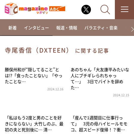
新着
インタビュー
報道・情報
バラエティ・音楽
ドラ
寺尾香信（DXTEEN）
に関する記事
なるみ・岡村の過ぎるTV
相席食堂
勝俣州和が“隠してること”と
あのちゃん「大友康平みたいな
は⁉「食ったことない」「やっ
人にブチギレられちゃっ
これ余談なんですけど・・・
たことな…
て…」 3日でバイトを辞め
た…
～人生密着トークバラエティ！～ やすとものいたっ
2024.12.16
て真剣です
2024.12.15
探偵！ナイトスクープ
news おかえり
「私はもう2度と男のことを好
「産んで1週間目に仕事行っ
河合＆A.B.C-Z塚田×福井アナ「なんでやねん！？」
きにならない」大竹しのぶ、最
て」 3児の母ハイヒールモモ
（news おかえり）
初の夫と死別後に… 清…
コ、超スピード復帰！？衝…