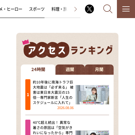
メ・ヒーロー
スポーツ
料理・旅
ラジオ番組
その他
なるみ・岡村の過ぎるTV
相席食堂
24時間
週間
月間
これ余談なんですけど・・・
約10年後に南海トラフ巨
大地震は「必ず来る」 被
害は東日本大震災の15
～人生密着トークバラエティ！
倍…専門家断言「人生の
～ やすとものいたって真剣です
スケジュールに入れて」
2026.08.06
探偵！ナイトスクープ
40℃超え続出！ 異常な
news おかえり
暑さの原因は「空気がき
れいになったから」専門