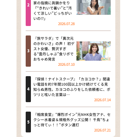
河合＆A.B.C-Z塚田×福井アナ
家の指摘に眞鍋かをり
「“きれいで暑い”と“汚
「なんでやねん！？」（news お
くて涼しい”どっちがい
かえり）
いの!?」
2026.07.28
DAIGOも台所 ～きょうの献立 何
にする？～
『旅サラダ』で「異次元
のかわいさ」の声！ 初ゲ
本日はダイアンなり！シーズン２
スト女優、贅沢すぎ
る“雲丹しゃぶ”食リポで
朝だ！生です旅サラダ
おちゃめ発言
2026.07.10
教えて！ニュースライブ 正義の
ミカタ
『探偵！ナイトスクープ』「カヨコか？」間違
い電話を約7年間100回以上かけ続けてくる見
ＬＩＦＥ～夢のカタチ～
知らぬ男性。カヨコのふりをした依頼者に、ポ
ツリと呟いた言葉は…
2026.07.14
新婚さんいらっしゃい！
ポツンと一軒家
『相席食堂』“爆烈ボイン”元NHK女性アナ、セ
クシー水着姿＆規格外グッズ公開！ 千鳥“ちょ
っと待てぃ！！”ボタン連打
ザキ山小屋本館
2026.07.21