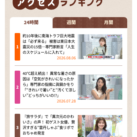
DAIGOも台所 ～きょうの献立 何にする？～
本日はダイアンなり！シーズン２
24時間
週間
月間
朝だ！生です旅サラダ
教えて！ニュースライブ 正義のミカタ
約10年後に南海トラフ巨大地震
は「必ず来る」 被害は東日本大
ＬＩＦＥ～夢のカタチ～
震災の15倍…専門家断言「人生
のスケジュールに入れて」
新婚さんいらっしゃい！
2026.08.06
ポツンと一軒家
40℃超え続出！ 異常な暑さの原
ザキ山小屋本館
因は「空気がきれいになったか
ら」専門家の指摘に眞鍋かをり
ぺこぱのまるスポ
「“きれいで暑い”と“汚くて涼し
い”どっちがいいの!?」
アナ回覧板
2026.07.28
『旅サラダ』で「異次元のかわ
いさ」の声！ 初ゲスト女優、贅
沢すぎる“雲丹しゃぶ”食リポで
おちゃめ発言