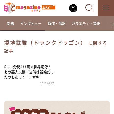
新着
インタビュー
報道・情報
バラエティ・音楽
ドラ
塚地武雅（ドランクドラゴン）
に関する
なるみ・岡村の過ぎるTV
記事
相席食堂
キス1分間277回で世界記録！
これ余談なんですけど・・・
あの芸人夫婦「当時は新婚だっ
～人生密着トークバラエティ！～ やすとものいたっ
たのもあって…」ザキ…
て真剣です
2026.01.17
探偵！ナイトスクープ
news おかえり
河合＆A.B.C-Z塚田×福井アナ「なんでやねん！？」
（news おかえり）