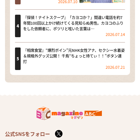
2026.07.10
『探偵！ナイトスクープ』「カヨコか？」間違い電話を約7
年間100回以上かけ続けてくる見知らぬ男性。カヨコのふり
をした依頼者に、ポツリと呟いた言葉は…
2026.07.14
『相席食堂』“爆烈ボイン”元NHK女性アナ、セクシー水着姿
＆規格外グッズ公開！ 千鳥“ちょっと待てぃ！！”ボタン連
打
2026.07.21
公式SNSをフォロー