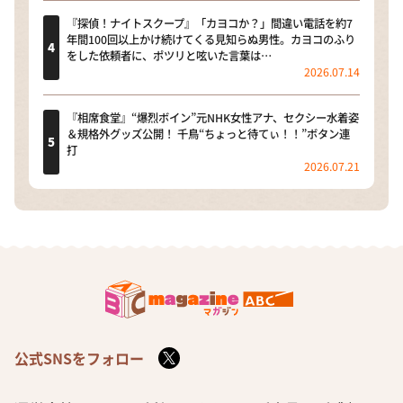
『探偵！ナイトスクープ』「カヨコか？」間違い電話を約7
年間100回以上かけ続けてくる見知らぬ男性。カヨコのふり
をした依頼者に、ポツリと呟いた言葉は…
2026.07.14
『相席食堂』“爆烈ボイン”元NHK女性アナ、セクシー水着姿
＆規格外グッズ公開！ 千鳥“ちょっと待てぃ！！”ボタン連
打
2026.07.21
公式SNSをフォロー