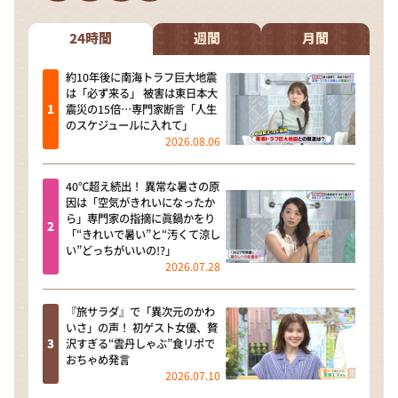
DAIGOも台所 ～きょうの献立 何にする？～
本日はダイアンなり！シーズン２
24時間
週間
月間
朝だ！生です旅サラダ
約10年後に南海トラフ巨大地震
は「必ず来る」 被害は東日本大
教えて！ニュースライブ 正義のミカタ
震災の15倍…専門家断言「人生
のスケジュールに入れて」
ＬＩＦＥ～夢のカタチ～
2026.08.06
新婚さんいらっしゃい！
40℃超え続出！ 異常な暑さの原
ポツンと一軒家
因は「空気がきれいになったか
ら」専門家の指摘に眞鍋かをり
ザキ山小屋本館
「“きれいで暑い”と“汚くて涼し
い”どっちがいいの!?」
ぺこぱのまるスポ
2026.07.28
アナ回覧板
『旅サラダ』で「異次元のかわ
いさ」の声！ 初ゲスト女優、贅
沢すぎる“雲丹しゃぶ”食リポで
おちゃめ発言
2026.07.10