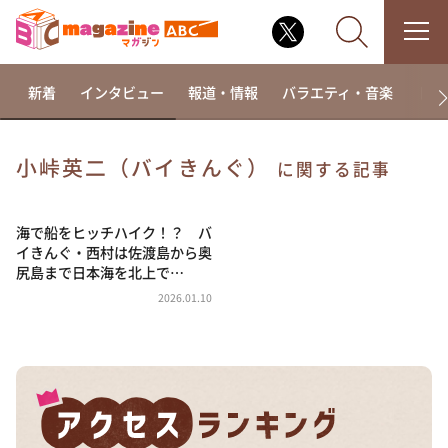
新着
インタビュー
報道・情報
バラエティ・音楽
ドラ
小峠英二（バイきんぐ）
に関する記事
なるみ・岡村の過ぎるTV
相席食堂
海で船をヒッチハイク！？ バ
イきんぐ・西村は佐渡島から奥
これ余談なんですけど・・・
尻島まで日本海を北上で…
～人生密着トークバラエティ！～ やすとものいたっ
2026.01.10
て真剣です
探偵！ナイトスクープ
news おかえり
河合＆A.B.C-Z塚田×福井アナ「なんでやねん！？」
（news おかえり）