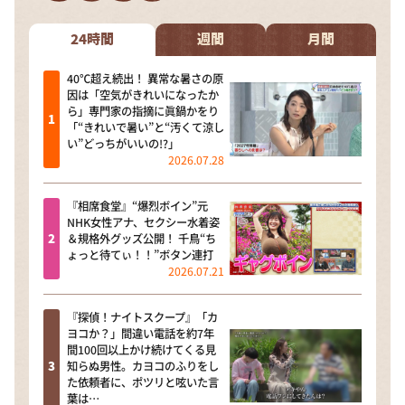
DAIGOも台所 ～きょうの献立 何にする？～
本日はダイアンなり！シーズン２
24時間
週間
月間
朝だ！生です旅サラダ
40℃超え続出！ 異常な暑さの原
因は「空気がきれいになったか
教えて！ニュースライブ 正義のミカタ
ら」専門家の指摘に眞鍋かをり
「“きれいで暑い”と“汚くて涼し
ＬＩＦＥ～夢のカタチ～
い”どっちがいいの!?」
2026.07.28
新婚さんいらっしゃい！
ポツンと一軒家
『相席食堂』“爆烈ボイン”元
NHK女性アナ、セクシー水着姿
ザキ山小屋本館
＆規格外グッズ公開！ 千鳥“ち
ょっと待てぃ！！”ボタン連打
ぺこぱのまるスポ
2026.07.21
アナ回覧板
『探偵！ナイトスクープ』「カ
ヨコか？」間違い電話を約7年
間100回以上かけ続けてくる見
知らぬ男性。カヨコのふりをし
た依頼者に、ポツリと呟いた言
葉は…