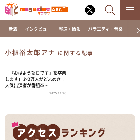
新着
インタビュー
報道・情報
バラエティ・音楽
ドラ
小櫃裕太郎アナ
に関する記事
なるみ・岡村の過ぎるTV
相席食堂
「『おはよう朝日です』を卒業
します」 約3万人がどよめき！
これ余談なんですけど・・・
人気出演者が番組卒…
～人生密着トークバラエティ！～ やすとものいたっ
2025.11.20
て真剣です
探偵！ナイトスクープ
news おかえり
河合＆A.B.C-Z塚田×福井アナ「なんでやねん！？」
（news おかえり）