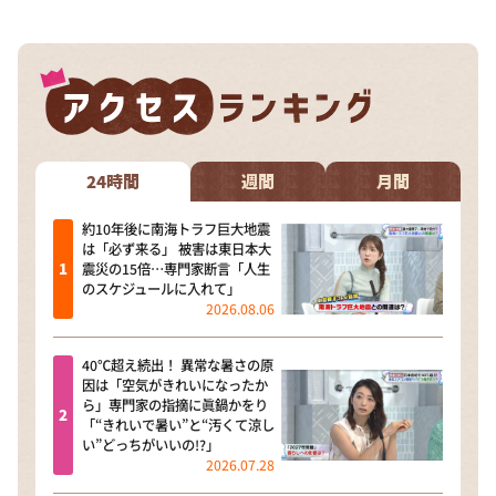
DAIGOも台所 ～きょうの献立 何にする？～
本日はダイアンなり！シーズン２
朝だ！生です旅サラダ
教えて！ニュースライブ 正義のミカタ
ＬＩＦＥ～夢のカタチ～
24時間
週間
月間
新婚さんいらっしゃい！
約10年後に南海トラフ巨大地震
ポツンと一軒家
は「必ず来る」 被害は東日本大
震災の15倍…専門家断言「人生
ザキ山小屋本館
のスケジュールに入れて」
2026.08.06
ぺこぱのまるスポ
アナ回覧板
40℃超え続出！ 異常な暑さの原
因は「空気がきれいになったか
ら」専門家の指摘に眞鍋かをり
「“きれいで暑い”と“汚くて涼し
い”どっちがいいの!?」
2026.07.28