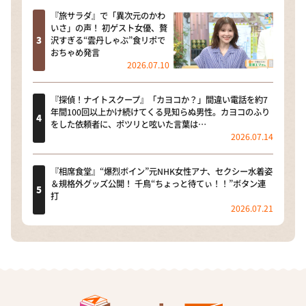
『旅サラダ』で「異次元のかわ
いさ」の声！ 初ゲスト女優、贅
沢すぎる“雲丹しゃぶ”食リポで
おちゃめ発言
2026.07.10
『探偵！ナイトスクープ』「カヨコか？」間違い電話を約7
年間100回以上かけ続けてくる見知らぬ男性。カヨコのふり
をした依頼者に、ポツリと呟いた言葉は…
2026.07.14
『相席食堂』“爆烈ボイン”元NHK女性アナ、セクシー水着姿
＆規格外グッズ公開！ 千鳥“ちょっと待てぃ！！”ボタン連
打
2026.07.21