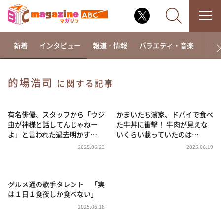
新着
インタビュー
報道・情報
バラエティ・音楽
ドラ
的場浩司
に関する記事
なるみ・岡村の過ぎるTV
相席食堂
有名俳優、スタッフから「ウジ
かまいたち濱家、ドバイで食べ
虫が神様と話してんじゃねー
た牛丼に衝撃！ 牛肉が見えな
これ余談なんですけど・・・
よ」と言われた過去明かす…
いくらい載っていたのは…
～人生密着トークバラエティ！～ やすとものいたっ
2025.06.23
2025.06.19
て真剣です
探偵！ナイトスクープ
グルメ通の歌手タレント 「実
news おかえり
は１日１食夜しか食べない」
河合＆A.B.C-Z塚田×福井アナ「なんでやねん！？」
（news おかえり）
2025.06.18