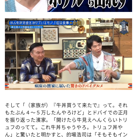
そして「（家族が）『牛丼買うて来たで』って。それ
もたぶん４〜５万したんやろけど」とドバイでの正月
を振り返った濱家。「開けたら牛見えへんくらいトリ
ュフのってて。これ牛丼ちゃうやろ。トリュフ丼や
ん」と驚いたと明かすと、的場浩司は「そもそもイン