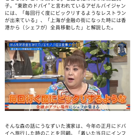
DAIGOも台所 ～きょうの献立 何にする？～
子。“東欧のドバイ”と言われているアゼルバイジャン
には、「毎回行く度にビックリするようなレストラン
本日はダイアンなり！シーズン２
が出来ている」、「上海が金融の街になった時には香
朝だ！生です旅サラダ
港から（シェフが）全員移動した」と解説した。
教えて！ニュースライブ 正義のミカタ
ＬＩＦＥ～夢のカタチ～
新婚さんいらっしゃい！
ポツンと一軒家
ザキ山小屋本館
ぺこぱのまるスポ
アナ回覧板
そんな森の話にうなずいた濱家は、今年の正月にドバ
イへ旅行した時のことを回顧。「着いた当日にインフ