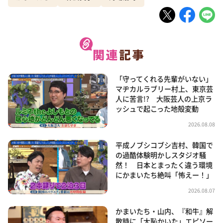
「守ってくれる先輩がいない」
マヂカルラブリー村上、東京芸
人に苦言!? 大阪芸人の上京ラ
ッシュで起こった地殻変動
2026.08.08
平成ノブシコブシ吉村、韓国で
の過酷体験明かしスタジオ騒
然！ 日本とまったく違う環境
にかまいたち絶叫「怖えー！」
2026.08.07
かまいたち・山内、『和牛』解
散時に「大恥かいた」エピソー