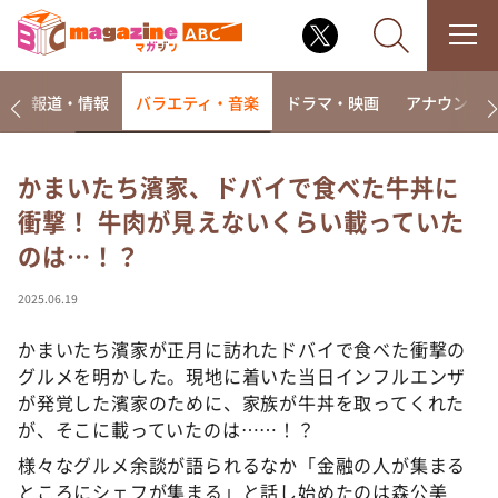
ー
報道・情報
バラエティ・音楽
ドラマ・映画
アナウンサ
かまいたち濱家、ドバイで食べた牛丼に
衝撃！ 牛肉が見えないくらい載っていた
なるみ・岡村の過ぎるTV
のは…！？
相席食堂
これ余談なんですけど・・・
2025.06.19
～人生密着トークバラエティ！～ やすとものいたっ
て真剣です
かまいたち濱家が正月に訪れたドバイで食べた衝撃の
グルメを明かした。現地に着いた当日インフルエンザ
探偵！ナイトスクープ
が発覚した濱家のために、家族が牛丼を取ってくれた
news おかえり
が、そこに載っていたのは……！？
河合＆A.B.C-Z塚田×福井アナ「なんでやねん！？」
様々なグルメ余談が語られるなか「金融の人が集まる
（news おかえり）
ところにシェフが集まる」と話し始めたのは森公美