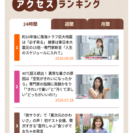
24時間
週間
月間
約10年後に南海トラフ巨大地震
は「必ず来る」 被害は東日本大
震災の15倍…専門家断言「人生
のスケジュールに入れて」
2026.08.06
40℃超え続出！ 異常な暑さの原
因は「空気がきれいになったか
ら」専門家の指摘に眞鍋かをり
「“きれいで暑い”と“汚くて涼し
い”どっちがいいの!?」
2026.07.28
『旅サラダ』で「異次元のかわ
いさ」の声！ 初ゲスト女優、贅
沢すぎる“雲丹しゃぶ”食リポで
おちゃめ発言