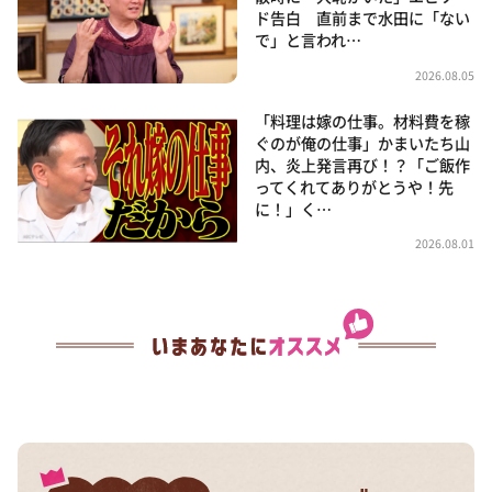
ド告白 直前まで水田に「ない
で」と言われ…
2026.08.05
「料理は嫁の仕事。材料費を稼
ぐのが俺の仕事」かまいたち山
内、炎上発言再び！？「ご飯作
ってくれてありがとうや！先
に！」く…
2026.08.01