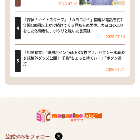
2026.07.10
『探偵！ナイトスクープ』「カヨコか？」間違い電話を約7
年間100回以上かけ続けてくる見知らぬ男性。カヨコのふり
をした依頼者に、ポツリと呟いた言葉は…
2026.07.14
『相席食堂』“爆烈ボイン”元NHK女性アナ、セクシー水着姿
＆規格外グッズ公開！ 千鳥“ちょっと待てぃ！！”ボタン連
打
2026.07.21
公式SNSをフォロー