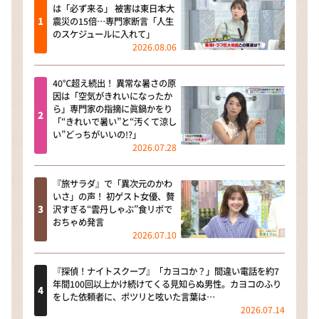
は「必ず来る」 被害は東日本大
震災の15倍…専門家断言「人生
のスケジュールに入れて」
2026.08.06
40℃超え続出！ 異常な暑さの原
因は「空気がきれいになったか
ら」専門家の指摘に眞鍋かをり
「“きれいで暑い”と“汚くて涼し
い”どっちがいいの!?」
2026.07.28
『旅サラダ』で「異次元のかわ
いさ」の声！ 初ゲスト女優、贅
沢すぎる“雲丹しゃぶ”食リポで
おちゃめ発言
2026.07.10
『探偵！ナイトスクープ』「カヨコか？」間違い電話を約7
年間100回以上かけ続けてくる見知らぬ男性。カヨコのふり
をした依頼者に、ポツリと呟いた言葉は…
2026.07.14