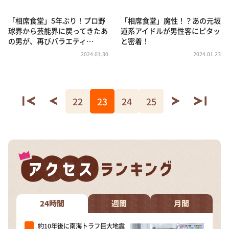
「相席食堂」5年ぶり！プロ野
「相席食堂」魔性！？あの元坂
球界から芸能界に戻ってきたあ
道系アイドルが男性客にピタッ
の男が、再びバラエティ…
と密着！
2024.01.30
2024.01.23
22
23
24
25
24時間
週間
月間
約10年後に南海トラフ巨大地震