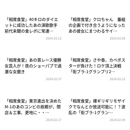
DAIGOも台所 ～きょうの献立 何にする？～
本日はダイアンなり！シーズン２
「相席食堂」40キロのダイエ
「相席食堂」クロちゃん 番組
朝だ！生です旅サラダ
ットに成功したあの演歌歌手
の企画で付き合うようになった
前代未聞の食レポに常連…
あの彼女にまつわるサイ…
教えて！ニュースライブ 正義のミカタ
2024.03.12
2024.03.05
ＬＩＦＥ～夢のカタチ～
新婚さんいらっしゃい！
「相席食堂」あの賞レース優勝
「相席食堂」さや香、カベポス
ポツンと一軒家
女芸人が！夜のショーパブで過
ターが負けた！ロケ頂上決戦
激な女磨き
「街ブラ-1グランプリ2…
ザキ山小屋本館
2024.02.27
2024.02.22
ぺこぱのまるスポ
アナ回覧板
「相席食堂」東京進出を決めた
「相席食堂」裸ギリギリモザイ
M-1のあのコンビの故郷が、閉
クでなんとか放送可能に！？波
店＆工事、更地に・・…
乱の「街ブラ-1グラン…
2024.02.17
2024.02.09