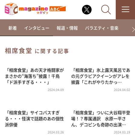
新着
インタビュー
報道・情報
バラエティ・音楽
ドラ
相席食堂
に関する記事
なるみ・岡村の過ぎるTV
相席食堂
「相席食堂」あの天才格闘家が
「相席食堂」氷上露天風呂であ
まさかの“海落ち”披露！千鳥
の元グラビアクイーンがアレを
これ余談なんですけど・・・
「ド派手すぎる・・・」
披露「これがやりたかっ…
～人生密着トークバラエティ！～ やすとものいたっ
2024.04.09
2024.04.02
て真剣です
探偵！ナイトスクープ
「相席食堂」サイコパスすぎ
「相席食堂」ついに大谷翔平登
news おかえり
る・・・怪演で話題のあの個性
場！？専属通訳 水原一平さ
河合＆A.B.C-Z塚田×福井アナ「なんでやねん！？」
派俳優
ん、デコピンも奇跡の出演…
（news おかえり）
2024.03.26
2024.03.19