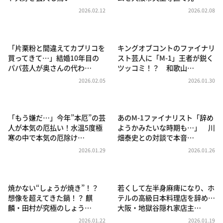
DAIGOも台所 ～きょうの献立 何にする？～
2026.02.12
2026.02.08
本日はダイアンなり！シーズン２
朝だ！生です旅サラダ
「片栗粉と間違えてカプリコを
キングオブコントのファイナリ
教えて！ニュースライブ 正義のミカタ
買ってきて…」結婚10年目の
スト芸人に「M-1」王者が鋭く
パパ芸人が奥さんの代わ…
ツッコミ！？ 和歌山…
ＬＩＦＥ～夢のカタチ～
2026.02.05
2026.01.30
新婚さんいらっしゃい！
ポツンと一軒家
「もう嫌だ…」今年”本厄”の芸
あのM-1ファイナリスト「辞め
ザキ山小屋本館
人が本気の厄払い！水温5度極
ようかみたいな時期も…」 川
寒の中で本気の厄除け…
畑泰史との対談で本音…
ぺこぱのまるスポ
2026.01.29
2026.01.26
アナ回覧板
焼かない“しょうが焼き”！？
若くして左半身麻痺になり、ホ
想像を超えてきた鍋！？ 麒
テルの高級日本料理店を辞め…
麟・田村が究極のしょう…
大阪・地獄谷隠れ家店主…
2026.01.22
2026.01.19