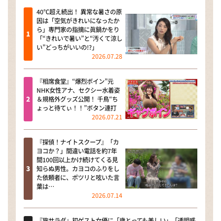
40℃超え続出！ 異常な暑さの原
因は「空気がきれいになったか
ら」専門家の指摘に眞鍋かをり
「“きれいで暑い”と“汚くて涼し
い”どっちがいいの!?」
2026.07.28
『相席食堂』“爆烈ボイン”元
NHK女性アナ、セクシー水着姿
＆規格外グッズ公開！ 千鳥“ち
ょっと待てぃ！！”ボタン連打
2026.07.21
『探偵！ナイトスクープ』「カ
ヨコか？」間違い電話を約7年
間100回以上かけ続けてくる見
知らぬ男性。カヨコのふりをし
た依頼者に、ポツリと呟いた言
葉は…
2026.07.14
『旅サラダ』初ゲスト女優に「歳とっても美しい」「透明感