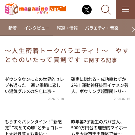
新着
インタビュー
報道・情報
バラエティ・音楽
ドラ
～人生密着トークバラエティ！～ やす
とものいたって真剣です
なるみ・岡村の過ぎるTV
に関する記事
相席食堂
ダウンタウンにあの世界的セレ
確実に惚れる…成功率わずか
これ余談なんですけど・・・
ブも通った！ 寒い季節に恋し
2％！運動神経抜群イケメン芸
～人生密着トークバラエティ！～ やすとものいたっ
い湯気グルメの名店に京…
人、ボウリング超難関トリ…
て真剣です
2026.02.18
2026.02.16
探偵！ナイトスクープ
news おかえり
もうすぐバレンタイン！”新感
昨年第2子誕生のパパ芸人、
河合＆A.B.C-Z塚田×福井アナ「なんでやねん！？」
（news おかえり）
覚” “初めての味”とチョコレー
5000万円台の理想的マイホー
ト大好き芸人も驚い…
ムを大阪市天王寺区で発…