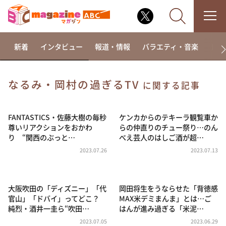
新着
インタビュー
報道・情報
バラエティ・音楽
ドラ
なるみ・岡村の過ぎるTV
に関する記事
なるみ・岡村の過ぎるTV
相席食堂
FANTASTICS・佐藤大樹の毎秒
ケンカからのテキーラ観覧車か
尊いリアクションをおかわ
らの仲直りのチュー祭り…のん
これ余談なんですけど・・・
り “関西のぶっと…
べえ芸人のはしご酒が超…
～人生密着トークバラエティ！～ やすとものいたっ
2023.07.26
2023.07.13
て真剣です
探偵！ナイトスクープ
大阪吹田の「ディズニー」「代
岡田将生をうならせた「背徳感
news おかえり
官山」「ドバイ」ってどこ？
MAX米デミまんま」とは…ご
河合＆A.B.C-Z塚田×福井アナ「なんでやねん！？」
純烈・酒井一圭ら“吹田…
はんが進み過ぎる「米泥…
（news おかえり）
2023.07.05
2023.06.29