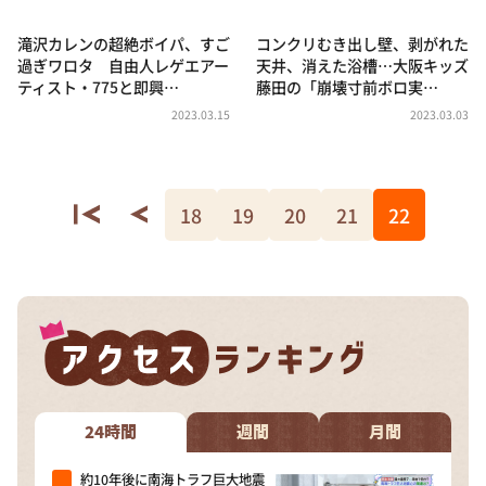
滝沢カレンの超絶ボイパ、すご
コンクリむき出し壁、剥がれた
過ぎワロタ 自由人レゲエアー
天井、消えた浴槽…⼤阪キッズ
ティスト・775と即興…
藤⽥の「崩壊寸前ボロ実…
2023.03.15
2023.03.03
18
19
20
21
22
24時間
週間
月間
約10年後に南海トラフ巨大地震