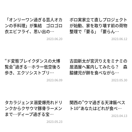
DAIGOも台所 ～きょうの献立 何にする？～
本日はダイアンなり！シーズン２
「オンリーワン過ぎる芸人オカ
ボロ実家立て直しプロジェクト
朝だ！生です旅サラダ
ンの手料理」が集結 ゴロゴロ
が始動、家を取り壊す前の荷物
衣エビフライ、思い出の…
整理で「要る」「要らん…
教えて！ニュースライブ 正義のミカタ
2023.06.20
2023.06.12
ＬＩＦＥ～夢のカタチ～
新婚さんいらっしゃい！
“ド変態ブレイクダンスの大博
古田新太が宮沢りえをミナミの
ポツンと一軒家
覧会”過ぎる…ホラー低空後ろ
居酒屋へ案内してみたら？ 森
歩き、エクソシストブリ…
脇健児が餅を食べながら…
ザキ山小屋本館
2023.06.09
2023.05.30
ぺこぱのまるスポ
アナ回覧板
タカラジェンヌ溺愛爆売れドリ
関西の”ウマ過ぎる天津飯ベス
ンクからクサウマ豚骨ラーメン
ト10″あなたはどれが食べ…
まで…ディープ過ぎる宝…
2023.04.13
2023.05.23