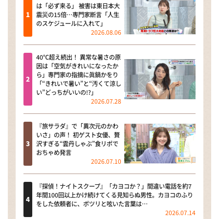
は「必ず来る」 被害は東日本大
震災の15倍…専門家断言「人生
のスケジュールに入れて」
2026.08.06
40℃超え続出！ 異常な暑さの原
因は「空気がきれいになったか
ら」専門家の指摘に眞鍋かをり
「“きれいで暑い”と“汚くて涼し
い”どっちがいいの!?」
2026.07.28
『旅サラダ』で「異次元のかわ
いさ」の声！ 初ゲスト女優、贅
沢すぎる“雲丹しゃぶ”食リポで
おちゃめ発言
2026.07.10
『探偵！ナイトスクープ』「カヨコか？」間違い電話を約7
年間100回以上かけ続けてくる見知らぬ男性。カヨコのふり
をした依頼者に、ポツリと呟いた言葉は…
2026.07.14