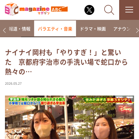
ー
報道・情報
バラエティ・音楽
ドラマ・映画
アナウンサ
ナイナイ岡村も「やりすぎ！」と驚い
た 京都府宇治市の手洗い場で蛇口から
なるみ・岡村の過ぎるTV
熱々の…
相席食堂
これ余談なんですけど・・・
2026.05.27
～人生密着トークバラエティ！～ やすとものいたっ
て真剣です
探偵！ナイトスクープ
news おかえり
河合＆A.B.C-Z塚田×福井アナ「なんでやねん！？」
（news おかえり）