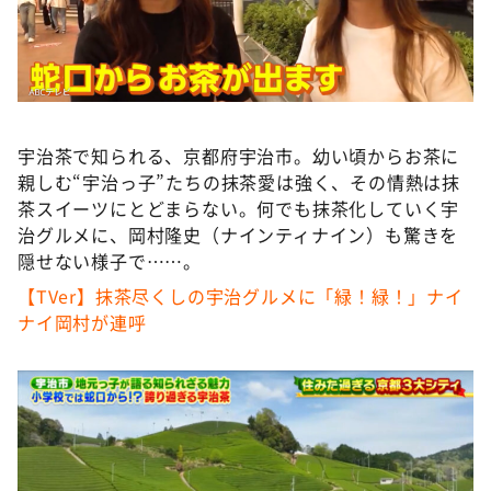
DAIGOも台所 ～きょうの献立 何にする？～
本日はダイアンなり！シーズン２
朝だ！生です旅サラダ
教えて！ニュースライブ 正義のミカタ
宇治茶で知られる、京都府宇治市。幼い頃からお茶に
ＬＩＦＥ～夢のカタチ～
親しむ“宇治っ子”たちの抹茶愛は強く、その情熱は抹
新婚さんいらっしゃい！
茶スイーツにとどまらない。何でも抹茶化していく宇
治グルメに、岡村隆史（ナインティナイン）も驚きを
ポツンと一軒家
隠せない様子で……。
ザキ山小屋本館
【TVer】抹茶尽くしの宇治グルメに「緑！緑！」ナイ
ぺこぱのまるスポ
ナイ岡村が連呼
アナ回覧板