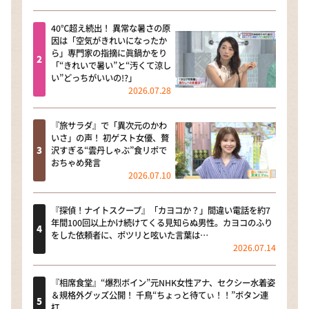
40℃超え続出！ 異常な暑さの原
因は「空気がきれいになったか
ら」専門家の指摘に眞鍋かをり
「“きれいで暑い”と“汚くて涼し
い”どっちがいいの!?」
2026.07.28
『旅サラダ』で「異次元のかわ
いさ」の声！ 初ゲスト女優、贅
沢すぎる“雲丹しゃぶ”食リポで
おちゃめ発言
2026.07.10
『探偵！ナイトスクープ』「カヨコか？」間違い電話を約7
年間100回以上かけ続けてくる見知らぬ男性。カヨコのふり
をした依頼者に、ポツリと呟いた言葉は…
2026.07.14
『相席食堂』“爆烈ボイン”元NHK女性アナ、セクシー水着姿
＆規格外グッズ公開！ 千鳥“ちょっと待てぃ！！”ボタン連
打