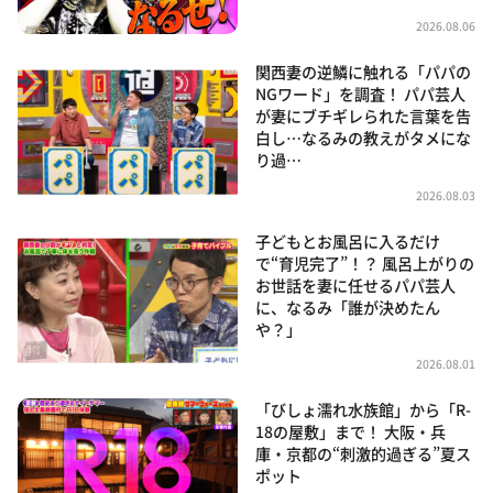
2026.08.06
関西妻の逆鱗に触れる「パパの
NGワード」を調査！ パパ芸人
が妻にブチギレられた言葉を告
白し…なるみの教えがタメにな
り過…
2026.08.03
子どもとお風呂に入るだけ
で“育児完了”！？ 風呂上がりの
お世話を妻に任せるパパ芸人
に、なるみ「誰が決めたん
や？」
2026.08.01
「びしょ濡れ水族館」から「R-
18の屋敷」まで！ 大阪・兵
庫・京都の“刺激的過ぎる”夏ス
ポット