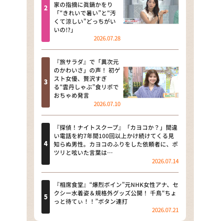
河合＆A.B.C-Z塚田×福井アナ
家の指摘に眞鍋かをり
「“きれいで暑い”と“汚
「なんでやねん！？」（news お
くて涼しい”どっちがい
かえり）
いの!?」
2026.07.28
DAIGOも台所 ～きょうの献立 何
にする？～
『旅サラダ』で「異次元
のかわいさ」の声！ 初ゲ
本日はダイアンなり！シーズン２
スト女優、贅沢すぎ
る“雲丹しゃぶ”食リポで
朝だ！生です旅サラダ
おちゃめ発言
2026.07.10
教えて！ニュースライブ 正義の
ミカタ
『探偵！ナイトスクープ』「カヨコか？」間違
い電話を約7年間100回以上かけ続けてくる見
ＬＩＦＥ～夢のカタチ～
知らぬ男性。カヨコのふりをした依頼者に、ポ
ツリと呟いた言葉は…
2026.07.14
新婚さんいらっしゃい！
ポツンと一軒家
『相席食堂』“爆烈ボイン”元NHK女性アナ、セ
クシー水着姿＆規格外グッズ公開！ 千鳥“ちょ
っと待てぃ！！”ボタン連打
ザキ山小屋本館
2026.07.21