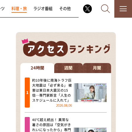
ーツ
料理・旅
ラジオ番組
その他
なるみ・岡村の過ぎるTV
相席食堂
24時間
週間
月間
これ余談なんですけど・・・
約10年後に南海トラフ巨
大地震は「必ず来る」 被
害は東日本大震災の15
～人生密着トークバラエティ！
倍…専門家断言「人生の
～ やすとものいたって真剣です
スケジュールに入れて」
2026.08.06
探偵！ナイトスクープ
40℃超え続出！ 異常な
news おかえり
暑さの原因は「空気がき
れいになったから」専門