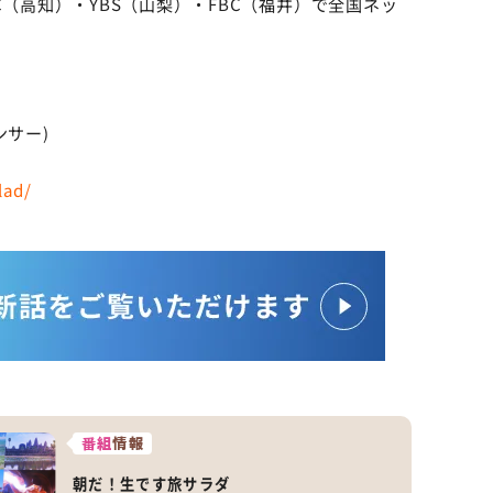
C（高知）・YBS（山梨）・FBC（福井）で全国ネッ
ンサー)
lad/
番組
情報
朝だ！生です旅サラダ