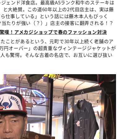
レジェンド洋食店。最高級A5ランク和牛のステーキは
」と大絶賛。この道60年以上の2代目店主は、実は藤
がら仕事している」という話には藤木本人もびっく
け当たりが強い（？）」店主の接客に翻弄される！？
に驚嘆！アメカジショップで春のファッション対決
たことがあるという、元町で30年以上続く老舗のア
0万円オーバー」の超貴重なヴィンテージジャケットが
二人も驚愕。そんな古着の名店で、お互いに選び抜い