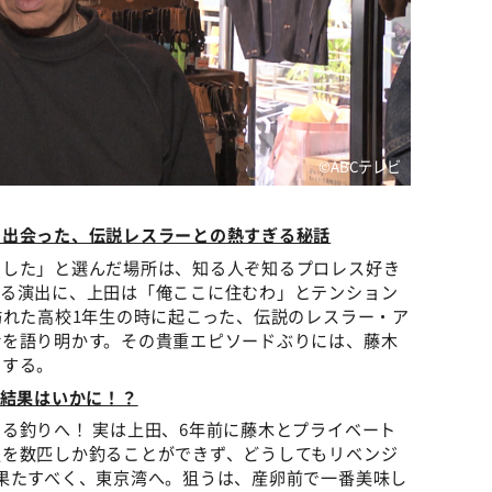
©ABCテレビ
に出会った、伝説レスラーとの熱すぎる秘話
ました」と選んだ場所は、知る人ぞ知るプロレス好き
する演出に、上田は「俺ここに住むわ」とテンション
訪れた高校1年生の時に起こった、伝説のレスラー・ア
話を語り明かす。その貴重エピソードぶりには、藤木
とする。
、結果はいかに！？
る釣りへ！ 実は上田、6年前に藤木とプライベート
魚を数匹しか釣ることができず、どうしてもリベンジ
果たすべく、東京湾へ。狙うは、産卵前で一番美味し