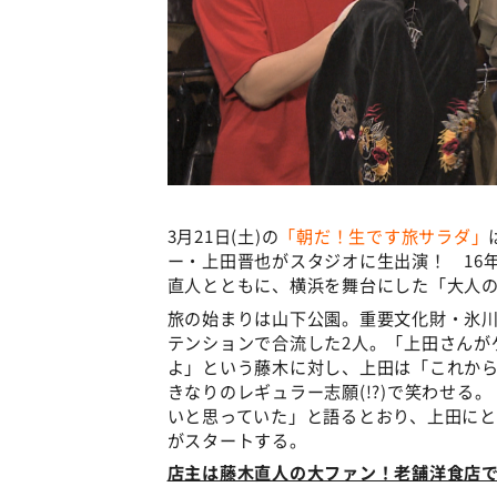
3月21日(土)の
「朝だ！生です旅サラダ」
ー・上田晋也がスタジオに生出演！ 16
直人とともに、横浜を舞台にした「大人
旅の始まりは山下公園。重要文化財・氷
テンションで合流した2人。「上田さんが
よ」という藤木に対し、上田は「これか
きなりのレギュラー志願(!?)で笑わせる
いと思っていた」と語るとおり、上田にと
がスタートする。
店主は藤木直人の大ファン！老舗洋食店