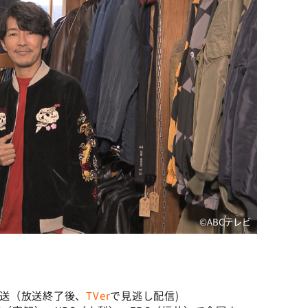
©ABCテレビ
0生放送（放送終了後、
TVer
で見逃し配信)