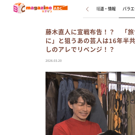
新着
インタビュー
報道・情報
バラエ
藤木直人に宣戦布告！？ 「旅
に」と狙うあの芸人は16年半
しのアレでリベンジ！？
2026.03.20