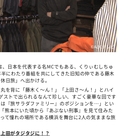
©ABCテレビ
は、日本を代表する名MCでもある、くりぃむしちゅ
年半にわたり番組を共にしてきた旧知の仲である藤木
の休日旅」へ出かける。
川丸を背に「藤木く～ん！」「上田さ～ん！」とハイ
ゲストで出られるなんて珍しい、すごく豪華な回です
らは『旅サラダファミリー』のポジションを…」とい
。 「熊本にいた頃から『あぶない刑事』を見て住みた
って憧れの場所である横浜を舞台に2人の気ままな旅
で上田がタジタジに！？