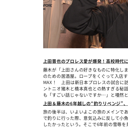
上田晋也のプロレス愛が爆発！高校時代
藤木が「上田さんの好きなものに特化し
のための居酒屋。ロープをくぐって入店
MAX！ 上田は新日本プロレスの試合に
ントニオ猪木と橋本真也との熱すぎる秘
も「すごい話じゃないですか…」と唖然
上田＆藤木の6年越しの“釣りリベンジ”
旅の後半は、いよいよこの旅のメインであ
で釣りに行った際、意気込みに反して小
したかったという。そこで6年前の雪辱を