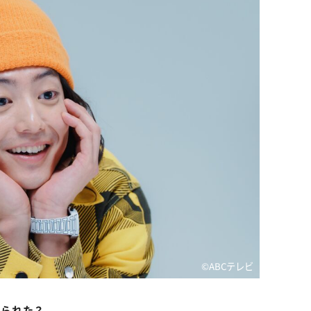
©️ABCテレビ
とられた？