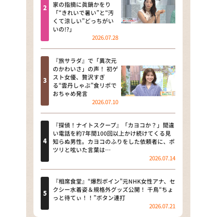
河合＆A.B.C-Z塚田×福井アナ
家の指摘に眞鍋かをり
「“きれいで暑い”と“汚
「なんでやねん！？」（news お
くて涼しい”どっちがい
かえり）
いの!?」
2026.07.28
DAIGOも台所 ～きょうの献立 何
にする？～
『旅サラダ』で「異次元
のかわいさ」の声！ 初ゲ
本日はダイアンなり！シーズン２
スト女優、贅沢すぎ
る“雲丹しゃぶ”食リポで
朝だ！生です旅サラダ
おちゃめ発言
2026.07.10
教えて！ニュースライブ 正義の
ミカタ
『探偵！ナイトスクープ』「カヨコか？」間違
い電話を約7年間100回以上かけ続けてくる見
ＬＩＦＥ～夢のカタチ～
知らぬ男性。カヨコのふりをした依頼者に、ポ
ツリと呟いた言葉は…
2026.07.14
新婚さんいらっしゃい！
ポツンと一軒家
『相席食堂』“爆烈ボイン”元NHK女性アナ、セ
クシー水着姿＆規格外グッズ公開！ 千鳥“ちょ
っと待てぃ！！”ボタン連打
ザキ山小屋本館
2026.07.21