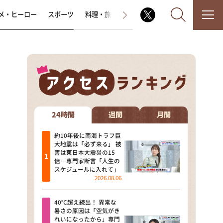
メ・ヒーロー
スポーツ
料理・旅
ラジオ番組
その他
なるみ・岡村の過ぎるTV
相席食堂
24時間
週間
月間
これ余談なんですけど・・・
約10年後に南海トラフ巨
大地震は「必ず来る」 被
害は東日本大震災の15
～人生密着トークバラエティ！
倍…専門家断言「人生の
～ やすとものいたって真剣です
スケジュールに入れて」
2026.08.06
探偵！ナイトスクープ
40℃超え続出！ 異常な
news おかえり
暑さの原因は「空気がき
れいになったから」専門