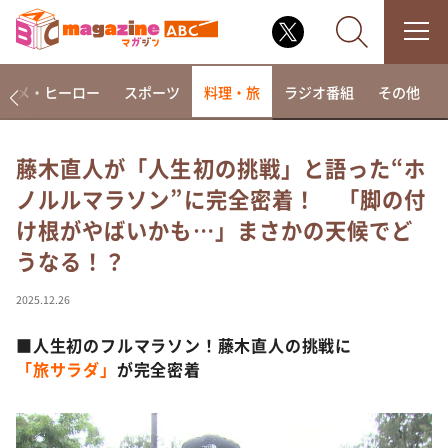
アニメ・ヒーロー
スポーツ
料理・旅
ラジオ番組
その他
藤木直人が「人生初の挑戦」と語った“ホ
ノルルマラソン”に完全密着！ 「脚の付
なるみ・岡村の過ぎるTV
け根がやばいかも…」まさかの天候でど
相席食堂
うなる！？
これ余談なんですけど・・・
～人生密着トークバラエティ！～ やすとものいたっ
2025.12.26
て真剣です
■人生初のフルマラソン！藤木直人の挑戦に
探偵！ナイトスクープ
「旅サラダ」
が完全密着
news おかえり
河合＆A.B.C-Z塚田×福井アナ「なんでやねん！？」
（news おかえり）