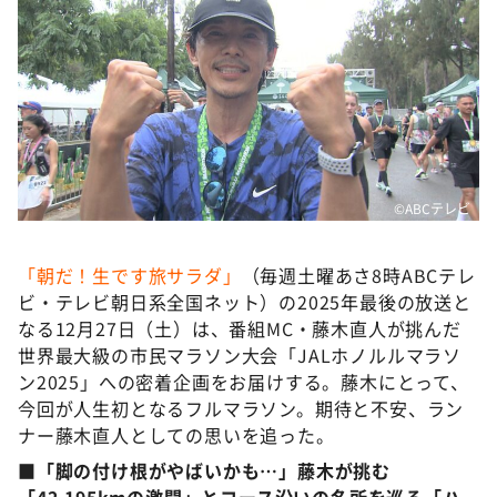
DAIGOも台所 ～きょうの献立 何にする？～
本日はダイアンなり！シーズン２
朝だ！生です旅サラダ
教えて！ニュースライブ 正義のミカタ
ＬＩＦＥ～夢のカタチ～
新婚さんいらっしゃい！
©ABCテレビ
ポツンと一軒家
「朝だ！生です旅サラダ」
（毎週土曜あさ8時ABCテレ
ザキ山小屋本館
ビ・テレビ朝日系全国ネット）の2025年最後の放送と
ぺこぱのまるスポ
なる12月27日（土）は、番組MC・藤木直人が挑んだ
世界最大級の市民マラソン大会「JALホノルルマラソ
アナ回覧板
ン2025」への密着企画をお届けする。藤木にとって、
今回が人生初となるフルマラソン。期待と不安、ラン
ナー藤木直人としての思いを追った。
■「脚の付け根がやばいかも…」藤木が挑む
「42.195kmの激闘」とコース沿いの名所を巡る「ハ