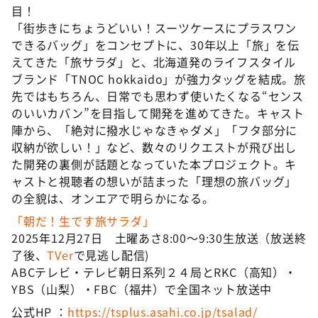
目！
「街歩きにちょうどいい！スーツケースにプラスワン
できるバッグ」をコンセプトに、30年以上「旅」を伝
えてきた「旅サラダ」と、北海道発のライフスタイル
ブランド「TNOC hokkaido」が強力タッグを結成。旅
先ではもちろん、日常でも思わず使いたくなる“センス
のいいカバン”を目指して開発を進めてきた。キャスト
陣から、「絶対に撥水じゃなきゃダメ」「フタ部分に
収納が欲しい！」など、数々のリクエストが飛び出し
た開発の裏側が話題となっていた本プロジェクト。キ
ャストと視聴者の想いが詰まった「理想の旅バッグ」
の全貌は、オンエアで明らかになる。
「朝だ！生です旅サラダ」
2025年12月27日 土曜あさ8:00～9:30生放送（放送終
了後、
TVer
で見逃し配信)
ABCテレビ・テレビ朝日系列２４局とRKC（高知）・
YBS（山梨）・FBC（福井）で全国ネット放送中
公式HP ：
https://tsplus.asahi.co.jp/tsalad/