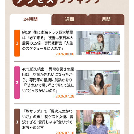
24時間
週間
月間
約10年後に南海トラフ巨大地震
は「必ず来る」 被害は東日本大
震災の15倍…専門家断言「人生
のスケジュールに入れて」
2026.08.06
40℃超え続出！ 異常な暑さの原
因は「空気がきれいになったか
ら」専門家の指摘に眞鍋かをり
「“きれいで暑い”と“汚くて涼し
い”どっちがいいの!?」
2026.07.28
『旅サラダ』で「異次元のかわ
いさ」の声！ 初ゲスト女優、贅
沢すぎる“雲丹しゃぶ”食リポで
おちゃめ発言
2026.07.10