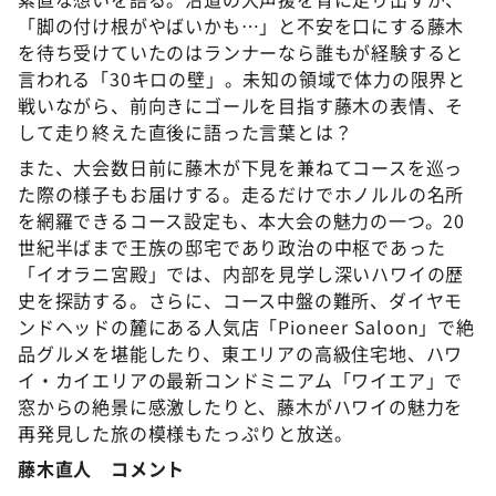
「脚の付け根がやばいかも…」と不安を口にする藤木
を待ち受けていたのはランナーなら誰もが経験すると
言われる「30キロの壁」。未知の領域で体力の限界と
戦いながら、前向きにゴールを目指す藤木の表情、そ
して走り終えた直後に語った言葉とは？
また、大会数日前に藤木が下見を兼ねてコースを巡っ
た際の様子もお届けする。走るだけでホノルルの名所
を網羅できるコース設定も、本大会の魅力の一つ。20
世紀半ばまで王族の邸宅であり政治の中枢であった
「イオラニ宮殿」では、内部を見学し深いハワイの歴
史を探訪する。さらに、コース中盤の難所、ダイヤモ
ンドヘッドの麓にある人気店「Pioneer Saloon」で絶
品グルメを堪能したり、東エリアの高級住宅地、ハワ
イ・カイエリアの最新コンドミニアム「ワイエア」で
窓からの絶景に感激したりと、藤木がハワイの魅力を
再発見した旅の模様もたっぷりと放送。
藤木直人 コメント