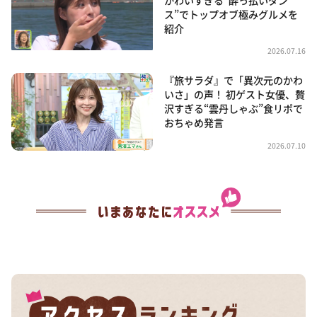
かわいすぎる“酔っ払いダン
ス”でトップオブ極みグルメを
紹介
2026.07.16
『旅サラダ』で「異次元のかわ
いさ」の声！ 初ゲスト女優、贅
沢すぎる“雲丹しゃぶ”食リポで
おちゃめ発言
2026.07.10