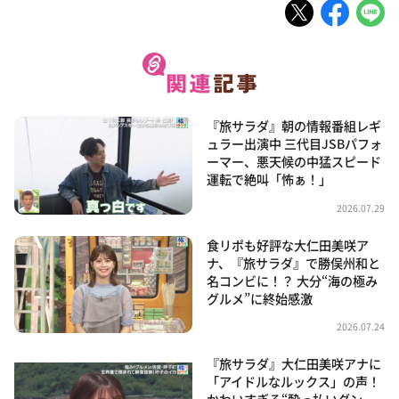
『旅サラダ』朝の情報番組レギ
ュラー出演中 三代目JSBパフォ
ーマー、悪天候の中猛スピード
運転で絶叫「怖ぁ！」
2026.07.29
食リポも好評な大仁田美咲ア
ナ、『旅サラダ』で勝俣州和と
名コンビに！？ 大分“海の極み
グルメ”に終始感激
2026.07.24
『旅サラダ』大仁田美咲アナに
「アイドルなルックス」の声！