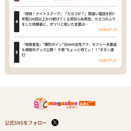
『探偵！ナイトスクープ』「カヨコか？」間違い電話を約7
年間100回以上かけ続けてくる見知らぬ男性。カヨコのふり
をした依頼者に、ポツリと呟いた言葉は…
2026.07.14
『相席食堂』“爆烈ボイン”元NHK女性アナ、セクシー水着姿
＆規格外グッズ公開！ 千鳥“ちょっと待てぃ！！”ボタン連
打
2026.07.21
公式SNSをフォロー