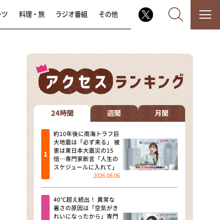
ーツ
料理・旅
ラジオ番組
その他
なるみ・岡村の過ぎるTV
相席食堂
24時間
週間
月間
これ余談なんですけど・・・
約10年後に南海トラフ巨
大地震は「必ず来る」 被
害は東日本大震災の15
～人生密着トークバラエティ！
倍…専門家断言「人生の
～ やすとものいたって真剣です
スケジュールに入れて」
2026.08.06
探偵！ナイトスクープ
40℃超え続出！ 異常な
news おかえり
暑さの原因は「空気がき
れいになったから」専門