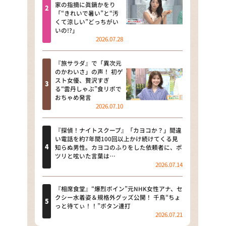
河合＆A.B.C-Z塚田×福井アナ
家の指摘に眞鍋かをり
「“きれいで暑い”と“汚
「なんでやねん！？」（news お
くて涼しい”どっちがい
かえり）
いの!?」
2026.07.28
DAIGOも台所 ～きょうの献立 何
にする？～
『旅サラダ』で「異次元
のかわいさ」の声！ 初ゲ
本日はダイアンなり！シーズン２
スト女優、贅沢すぎ
る“雲丹しゃぶ”食リポで
朝だ！生です旅サラダ
おちゃめ発言
2026.07.10
教えて！ニュースライブ 正義の
ミカタ
『探偵！ナイトスクープ』「カヨコか？」間違
い電話を約7年間100回以上かけ続けてくる見
ＬＩＦＥ～夢のカタチ～
知らぬ男性。カヨコのふりをした依頼者に、ポ
ツリと呟いた言葉は…
2026.07.14
新婚さんいらっしゃい！
ポツンと一軒家
『相席食堂』“爆烈ボイン”元NHK女性アナ、セ
クシー水着姿＆規格外グッズ公開！ 千鳥“ちょ
っと待てぃ！！”ボタン連打
ザキ山小屋本館
2026.07.21