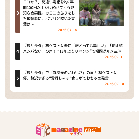
ヨコか？」間違い電話を約7年
間100回以上かけ続けてくる見
知らぬ男性。カヨコのふりをし
た依頼者に、ポツリと呟いた言
葉は…
2026.07.14
『旅サラダ』初ゲスト女優に「歳とっても美しい」「透明感
ハンパない」の声！ “15年ぶりリベンジ”で福岡グルメ三昧
2026.07.07
『旅サラダ』で「異次元のかわいさ」の声！ 初ゲスト女
優、贅沢すぎる“雲丹しゃぶ”食リポでおちゃめ発言
2026.07.10