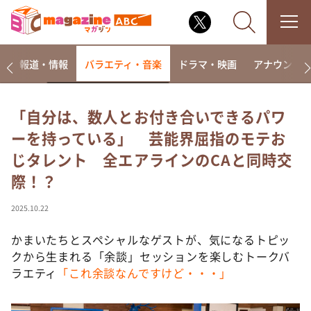
ー
報道・情報
バラエティ・音楽
ドラマ・映画
アナウンサ
「自分は、数人とお付き合いできるパワ
ーを持っている」 芸能界屈指のモテお
なるみ・岡村の過ぎるTV
じタレント 全エアラインのCAと同時交
相席食堂
際！？
これ余談なんですけど・・・
～人生密着トークバラエティ！～ やすとものいたっ
2025.10.22
て真剣です
かまいたちとスペシャルなゲストが、気になるトピッ
探偵！ナイトスクープ
クから生まれる「余談」セッションを楽しむトークバ
news おかえり
ラエティ
「これ余談なんですけど・・・」
河合＆A.B.C-Z塚田×福井アナ「なんでやねん！？」
（news おかえり）