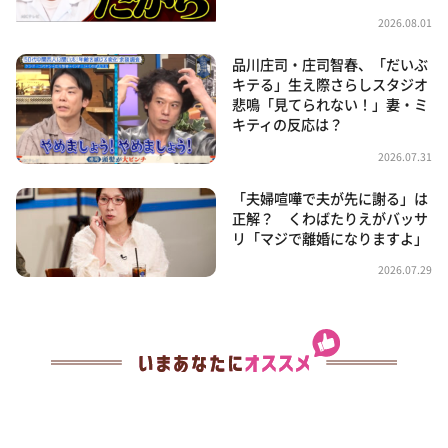
2026.08.01
品川庄司・庄司智春、「だいぶ
キテる」生え際さらしスタジオ
悲鳴「見てられない！」妻・ミ
キティの反応は？
2026.07.31
「夫婦喧嘩で夫が先に謝る」は
正解？ くわばたりえがバッサ
リ「マジで離婚になりますよ」
2026.07.29