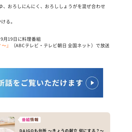
ゆ、おろしにんにく、おろししょうがを混ぜ合わせ
かける。
9月19日に料理番組
？～』
（ABCテレビ・テレビ朝日 全国ネット）で放送
番組
情報
DAIGOも台所 ～きょうの献立 何にする？～