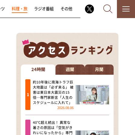
ーツ
料理・旅
ラジオ番組
その他
なるみ・岡村の過ぎるTV
相席食堂
24時間
週間
月間
これ余談なんですけど・・・
約10年後に南海トラフ巨
大地震は「必ず来る」 被
害は東日本大震災の15
～人生密着トークバラエティ！
倍…専門家断言「人生の
～ やすとものいたって真剣です
スケジュールに入れて」
2026.08.06
探偵！ナイトスクープ
40℃超え続出！ 異常な
news おかえり
暑さの原因は「空気がき
れいになったから」専門