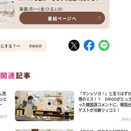
毎週(月)～(金)ひる1:30
番組ページへ
 何にする？～
DAIGO
ん茂
「マシッソヨ！」と言うはず
ょっと
恨のミス！？ DAIGOがとっ
ー
った韓国語コメントに、韓国
ゲストが冷静ツッコミ！
08.07
2026.0