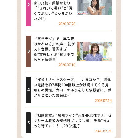
河合＆A.B.C-Z塚田×福井アナ
家の指摘に眞鍋かをり
「“きれいで暑い”と“汚
「なんでやねん！？」（news お
くて涼しい”どっちがい
かえり）
いの!?」
2026.07.28
DAIGOも台所 ～きょうの献立 何
にする？～
『旅サラダ』で「異次元
のかわいさ」の声！ 初ゲ
本日はダイアンなり！シーズン２
スト女優、贅沢すぎ
る“雲丹しゃぶ”食リポで
朝だ！生です旅サラダ
おちゃめ発言
2026.07.10
教えて！ニュースライブ 正義の
ミカタ
『探偵！ナイトスクープ』「カヨコか？」間違
い電話を約7年間100回以上かけ続けてくる見
ＬＩＦＥ～夢のカタチ～
知らぬ男性。カヨコのふりをした依頼者に、ポ
ツリと呟いた言葉は…
2026.07.14
新婚さんいらっしゃい！
ポツンと一軒家
『相席食堂』“爆烈ボイン”元NHK女性アナ、セ
クシー水着姿＆規格外グッズ公開！ 千鳥“ちょ
っと待てぃ！！”ボタン連打
ザキ山小屋本館
2026.07.21