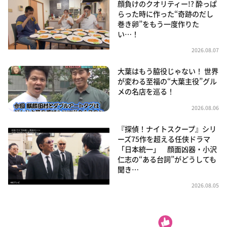
顔負けのクオリティー!? 酔っぱ
らった時に作った“奇跡のだし
巻き卵”をもう一度作りた
い…！
2026.08.07
大葉はもう脇役じゃない！ 世界
が変わる至福の“大葉主役”グル
メの名店を巡る！
2026.08.06
『探偵！ナイトスクープ』シリ
ーズ75作を超える任侠ドラマ
「日本統一」 顔面凶器・小沢
仁志の“ある台詞”がどうしても
聞き…
2026.08.05