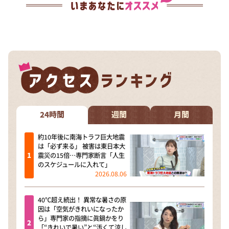
24時間
週間
月間
約10年後に南海トラフ巨大地震
は「必ず来る」 被害は東日本大
震災の15倍…専門家断言「人生
のスケジュールに入れて」
2026.08.06
40℃超え続出！ 異常な暑さの原
因は「空気がきれいになったか
ら」専門家の指摘に眞鍋かをり
「“きれいで暑い”と“汚くて涼し