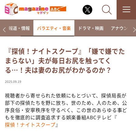
ー
報道・情報
バラエティ・音楽
ドラマ・映画
アナウンサ
『探偵！ナイトスクープ』「嫌で嫌でた
まらない」夫が毎日お尻を触ってく
なるみ・岡村の過ぎるTV
る…！夫は妻のお尻がわかるのか？
相席食堂
これ余談なんですけど・・・
2025.09.19
～人生密着トークバラエティ！～ やすとものいたっ
て真剣です
視聴者から寄せられた依頼にもとづいて、探偵局長が
部下の探偵たちを野に放ち、世のため、人のため、公
探偵！ナイトスクープ
序良俗・安寧秩序を守るべく、この世のあらゆる事ど
news おかえり
もを徹底的に調査追求する娯楽番組ABCテレビ『
河合＆A.B.C-Z塚田×福井アナ「なんでやねん！？」
探偵！ナイトスクープ
』
（news おかえり）