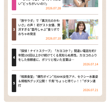
い”どっちがいいの!?」
2026.07.28
『旅サラダ』で「異次元のかわ
いさ」の声！ 初ゲスト女優、贅
沢すぎる“雲丹しゃぶ”食リポで
おちゃめ発言
2026.07.10
『探偵！ナイトスクープ』「カヨコか？」間違い電話を約7
年間100回以上かけ続けてくる見知らぬ男性。カヨコのふり
をした依頼者に、ポツリと呟いた言葉は…
2026.07.14
『相席食堂』“爆烈ボイン”元NHK女性アナ、セクシー水着姿
＆規格外グッズ公開！ 千鳥“ちょっと待てぃ！！”ボタン連
打
2026.07.21