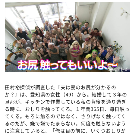
DAIGOも台所 ～きょうの献立 何にする？～
本日はダイアンなり！シーズン２
朝だ！生です旅サラダ
教えて！ニュースライブ 正義のミカタ
ＬＩＦＥ～夢のカタチ～
新婚さんいらっしゃい！
ポツンと一軒家
©️ABCテレビ
ザキ山小屋本館
ぺこぱのまるスポ
田村裕探偵が調査した『夫は妻のお尻が分かるの
か？』は、愛知県の女性（49）から。結婚して３年の
アナ回覧板
旦那が、キッチンで作業している私の背後を通り過ぎ
る時に、おしりを触ってくる。１年間365日、毎日触っ
てくる。もろに触るのではなく、さりげなく触ってく
るのだが、嫌で嫌でたまらない。何度も触らないよう
に注意していると、「俺は目の前に、いくつおしりが