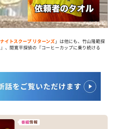
©️ABCテレビ
ナイトスクープ
リターンズ
」は他にも、竹山隆範探
？』、間寛平探偵の『コーヒーカップに乗り続ける
番組
情報