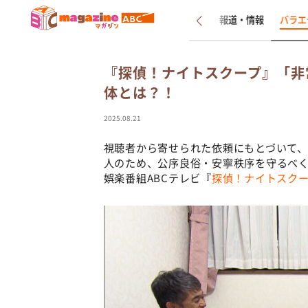
新着
インタビュー
報道・情報
バラエ
『探偵！ナイトスクープ』「非
体とは？！
2025.08.21
視聴者から寄せられた依頼にもとづいて
人のため、公序良俗・安寧秩序を守るべ
娯楽番組ABCテレビ『
探偵！ナイトスク