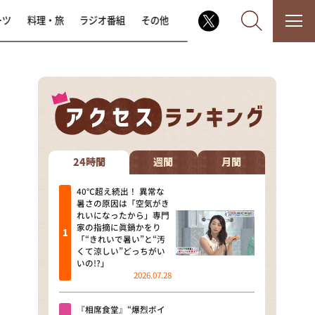
ーツ
料理・旅
ラジオ番組
その他
なるみ・岡村の過ぎるTV
相席食堂
24時間
週間
月間
これ余談なんですけど・・・
40℃超え続出！ 異常な
暑さの原因は「空気がき
れいになったから」専門
～人生密着トークバラエティ！
家の指摘に眞鍋かをり
～ やすとものいたって真剣です
「“きれいで暑い”と“汚
くて涼しい”どっちがい
探偵！ナイトスクープ
いの!?」
2026.07.28
news おかえり
『相席食堂』“爆烈ボイ