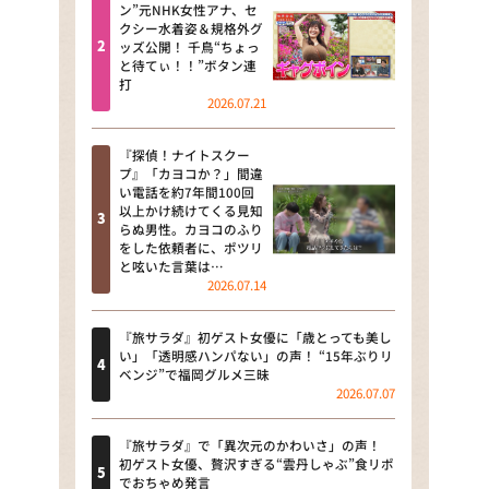
河合＆A.B.C-Z塚田×福井アナ
ン”元NHK女性アナ、セ
クシー水着姿＆規格外グ
「なんでやねん！？」（news お
ッズ公開！ 千鳥“ちょっ
かえり）
と待てぃ！！”ボタン連
打
DAIGOも台所 ～きょうの献立 何
2026.07.21
にする？～
『探偵！ナイトスクー
本日はダイアンなり！シーズン２
プ』「カヨコか？」間違
い電話を約7年間100回
朝だ！生です旅サラダ
以上かけ続けてくる見知
らぬ男性。カヨコのふり
をした依頼者に、ポツリ
教えて！ニュースライブ 正義の
と呟いた言葉は…
ミカタ
2026.07.14
ＬＩＦＥ～夢のカタチ～
『旅サラダ』初ゲスト女優に「歳とっても美し
い」「透明感ハンパない」の声！ “15年ぶりリ
新婚さんいらっしゃい！
ベンジ”で福岡グルメ三昧
2026.07.07
ポツンと一軒家
『旅サラダ』で「異次元のかわいさ」の声！
ザキ山小屋本館
初ゲスト女優、贅沢すぎる“雲丹しゃぶ”食リポ
でおちゃめ発言