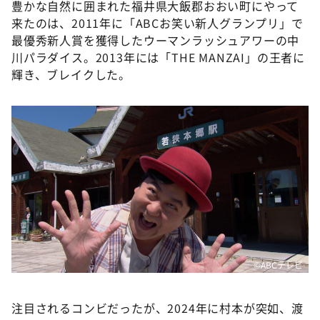
豊かな自然に囲まれた福井県大飯郡おおい町にやって
DAIGOも台所 ～きょうの献立 何にする？～
来たのは、2011年に「ABCお笑い新人グランプリ」で
本日はダイアンなり！シーズン２
最優秀新人賞を獲得したウーマンラッシュアワーの中
朝だ！生です旅サラダ
川パラダイス。2013年には「THE МANZAI」の王者に
輝き、ブレイクした。
教えて！ニュースライブ 正義のミカタ
ＬＩＦＥ～夢のカタチ～
新婚さんいらっしゃい！
ポツンと一軒家
ザキ山小屋本館
ぺこぱのまるスポ
アナ回覧板
©️ABCテレビ
注目されるコンビだったが、2024年に村本が突如、渡