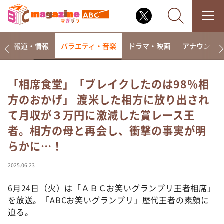
ー
報道・情報
バラエティ・音楽
ドラマ・映画
アナウンサ
「相席食堂」「ブレイクしたのは98％相
方のおかげ」 渡米した相方に放り出され
なるみ・岡村の過ぎるTV
て月収が３万円に激減した賞レース王
相席食堂
者。相方の母と再会し、衝撃の事実が明
これ余談なんですけど・・・
らかに…！
～人生密着トークバラエティ！～ やすとものいたっ
て真剣です
2025.06.23
探偵！ナイトスクープ
6月24日（火）は「ＡＢＣお笑いグランプリ王者相席」
news おかえり
を放送。「ABCお笑いグランプリ」歴代王者の素顔に
河合＆A.B.C-Z塚田×福井アナ「なんでやねん！？」
（news おかえり）
迫る。