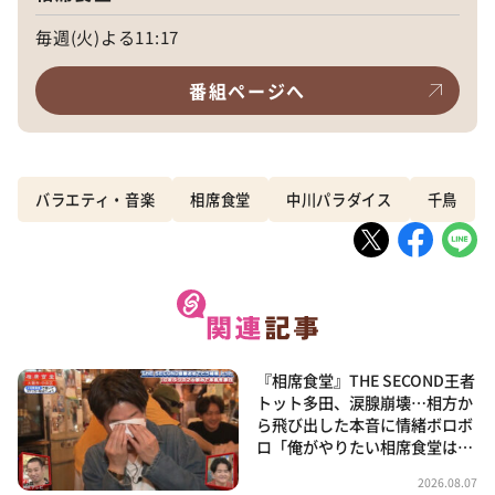
毎週(火)よる11:17
番組ページへ
バラエティ・音楽
相席食堂
中川パラダイス
千鳥
『相席食堂』THE SECOND王者
トット多田、涙腺崩壊…相方か
ら飛び出した本音に情緒ボロボ
ロ「俺がやりたい相席食堂は…
2026.08.07