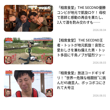
「相席食堂」THE SECOND優勝
コンビが地元で凱旋ロケ！ 母校
で恩師と感動の再会を果たし、
2人で酒を酌み交わすも……
2026.08.04
【相席食堂】 THE SECOND王
者・トットが地元凱旋！哀愁と
愛おしさを兼ね備えた男・トッ
ト多田に千鳥ノブが猛烈ツッ…
2026.08.03
『相席食堂』放送コードギリギ
リ！ “世界一危険な格闘技”に挑
んだ45歳芸人、ボッコボコにさ
れて大号泣
2026.08.01