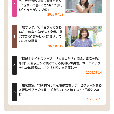
ら」専門家の指摘に眞鍋かをり
「“きれいで暑い”と“汚くて涼し
い”どっちがいいの!?」
2026.07.28
『旅サラダ』で「異次元のかわ
いさ」の声！ 初ゲスト女優、贅
沢すぎる“雲丹しゃぶ”食リポで
おちゃめ発言
2026.07.10
『探偵！ナイトスクープ』「カヨコか？」間違い電話を約7
年間100回以上かけ続けてくる見知らぬ男性。カヨコのふり
をした依頼者に、ポツリと呟いた言葉は…
2026.07.14
『相席食堂』“爆烈ボイン”元NHK女性アナ、セクシー水着姿
＆規格外グッズ公開！ 千鳥“ちょっと待てぃ！！”ボタン連
打
2026.07.21