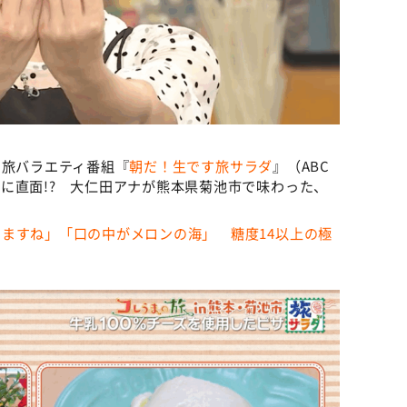
、旅バラエティ番組『
朝だ！生です旅サラダ
』（ABC
に直面!? 大仁田アナが熊本県菊池市で味わった、
ますね」「口の中がメロンの海」 糖度14以上の極