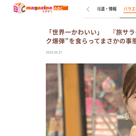
新着
インタビュー
報道・情報
バラエ
「世界一かわいい」 『旅サラ
ク爆弾”を食らってまさかの事
2025.05.27