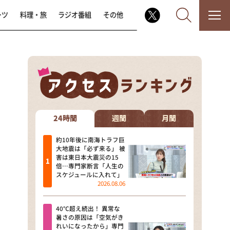
ーツ
料理・旅
ラジオ番組
その他
なるみ・岡村の過ぎるTV
相席食堂
24時間
週間
月間
これ余談なんですけど・・・
約10年後に南海トラフ巨
大地震は「必ず来る」 被
害は東日本大震災の15
～人生密着トークバラエティ！
倍…専門家断言「人生の
～ やすとものいたって真剣です
スケジュールに入れて」
2026.08.06
探偵！ナイトスクープ
40℃超え続出！ 異常な
news おかえり
暑さの原因は「空気がき
れいになったから」専門