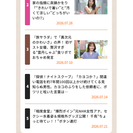
河合＆A.B.C-Z塚田×福井アナ
家の指摘に眞鍋かをり
「“きれいで暑い”と“汚
「なんでやねん！？」（news お
くて涼しい”どっちがい
かえり）
いの!?」
2026.07.28
DAIGOも台所 ～きょうの献立 何
にする？～
『旅サラダ』で「異次元
のかわいさ」の声！ 初ゲ
本日はダイアンなり！シーズン２
スト女優、贅沢すぎ
る“雲丹しゃぶ”食リポで
朝だ！生です旅サラダ
おちゃめ発言
2026.07.10
教えて！ニュースライブ 正義の
ミカタ
『探偵！ナイトスクープ』「カヨコか？」間違
い電話を約7年間100回以上かけ続けてくる見
ＬＩＦＥ～夢のカタチ～
知らぬ男性。カヨコのふりをした依頼者に、ポ
ツリと呟いた言葉は…
2026.07.14
新婚さんいらっしゃい！
ポツンと一軒家
『相席食堂』“爆烈ボイン”元NHK女性アナ、セ
クシー水着姿＆規格外グッズ公開！ 千鳥“ちょ
っと待てぃ！！”ボタン連打
ザキ山小屋本館
2026.07.21