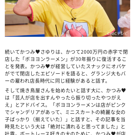
©️ABCテレビ
続いてかつみ♥さゆりは、かつて2000万円の赤字で閉
店した「ボヨヨンラーメン」が30年振りに復活するこ
とを発表。かつみ♥が経営していたスナックにオバケ
がでて閉店したエピソードを語ると、グランジ大もバ
ーの雇われ店長時代に同じ経験があると話す。
そして焼き鳥屋さんを始めたいと話す大に、かつみ♥
は「芸人が店を出すんやったら振り切ったやつがえ
え」とアドバイス。「ボヨヨンラーメンは店がピンク
でシャンデリアがあって、ミニスカートの綺麗な女の
子ばっかり（揃えていた）」と話すと、その記事を当
時見たという大は「絶対に潰れると思ってました」と
吐露。ボートレース好きの大のために、かつみ♥が店