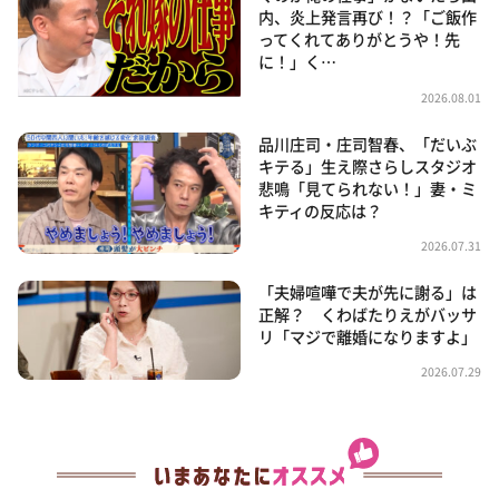
内、炎上発言再び！？「ご飯作
ってくれてありがとうや！先
に！」く…
2026.08.01
品川庄司・庄司智春、「だいぶ
キテる」生え際さらしスタジオ
悲鳴「見てられない！」妻・ミ
キティの反応は？
2026.07.31
「夫婦喧嘩で夫が先に謝る」は
正解？ くわばたりえがバッサ
リ「マジで離婚になりますよ」
2026.07.29