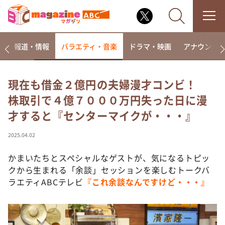
ー
報道・情報
バラエティ・音楽
ドラマ・映画
アナウンサ
現在も借金２億円の夫婦漫才コンビ！
株取引で４億７０００万円失った日に漫
なるみ・岡村の過ぎるTV
才すると『センターマイクが・・・』
相席食堂
これ余談なんですけど・・・
2025.04.02
～人生密着トークバラエティ！～ やすとものいたっ
て真剣です
かまいたちとスペシャルなゲストが、気になるトピッ
クから生まれる「余談」セッションを楽しむトークバ
探偵！ナイトスクープ
ラエティABCテレビ
『これ余談なんですけど・・・』
news おかえり
河合＆A.B.C-Z塚田×福井アナ「なんでやねん！？」
（news おかえり）