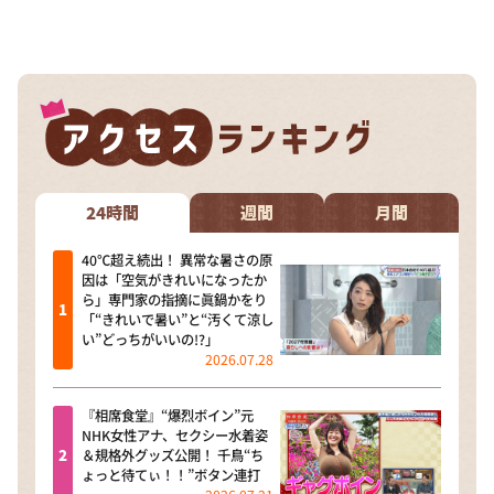
24時間
週間
月間
40℃超え続出！ 異常な暑さの原
因は「空気がきれいになったか
ら」専門家の指摘に眞鍋かをり
「“きれいで暑い”と“汚くて涼し
い”どっちがいいの!?」
2026.07.28
『相席食堂』“爆烈ボイン”元
NHK女性アナ、セクシー水着姿
＆規格外グッズ公開！ 千鳥“ち
ょっと待てぃ！！”ボタン連打