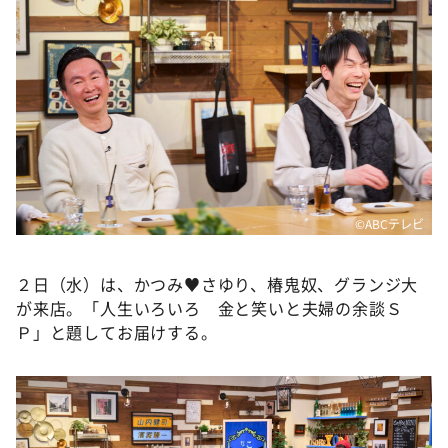
DAIGOも台所 ～きょうの献立 何にする？～
本日はダイアンなり！シーズン２
朝だ！生です旅サラダ
教えて！ニュースライブ 正義のミカタ
ＬＩＦＥ～夢のカタチ～
新婚さんいらっしゃい！
ポツンと一軒家
©️ABCテレビ
ザキ山小屋本館
２日（水）は、かつみ♥さゆり、椿鬼奴、グランジ大
ぺこぱのまるスポ
が来店。「人生いろいろ 金と笑いと夫婦の余談Ｓ
アナ回覧板
Ｐ」と題してお届けする。