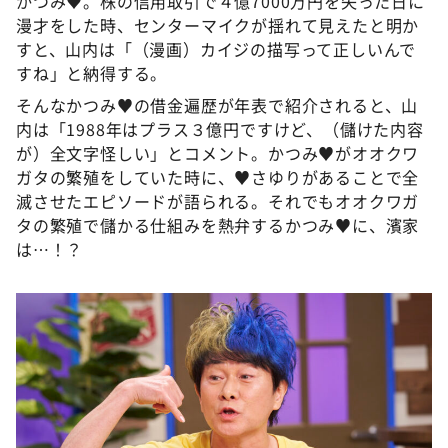
かつみ♥。株の信用取引で４億7000万円を失った日に
漫才をした時、センターマイクが揺れて見えたと明か
すと、山内は「（漫画）カイジの描写って正しいんで
すね」と納得する。
そんなかつみ♥の借金遍歴が年表で紹介されると、山
内は「1988年はプラス３億円ですけど、（儲けた内容
が）全文字怪しい」とコメント。かつみ♥がオオクワ
ガタの繁殖をしていた時に、♥さゆりがあることで全
滅させたエピソードが語られる。それでもオオクワガ
タの繁殖で儲かる仕組みを熱弁するかつみ♥に、濱家
は…！？