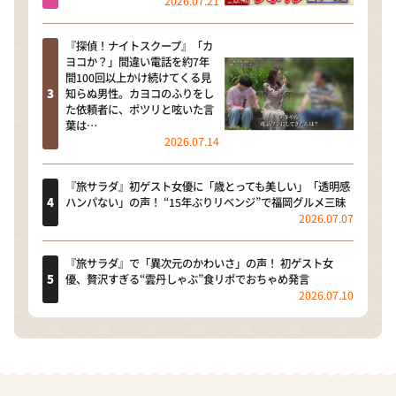
2026.07.21
『探偵！ナイトスクープ』「カ
ヨコか？」間違い電話を約7年
間100回以上かけ続けてくる見
知らぬ男性。カヨコのふりをし
た依頼者に、ポツリと呟いた言
葉は…
2026.07.14
『旅サラダ』初ゲスト女優に「歳とっても美しい」「透明感
ハンパない」の声！ “15年ぶりリベンジ”で福岡グルメ三昧
2026.07.07
『旅サラダ』で「異次元のかわいさ」の声！ 初ゲスト女
優、贅沢すぎる“雲丹しゃぶ”食リポでおちゃめ発言
2026.07.10