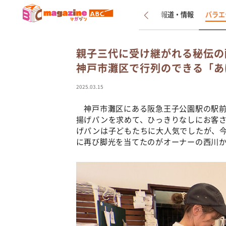
新着
インタビュー
報道・情報
バラエ
親子三代に受け継がれる秘伝
神戸市灘区で行列のできる「あ
2025.03.15
神戸市灘区にある阪急王子公園駅の駅前
揚げパンを求めて、ひっきりなしにお客
げパンは子どもたちに大人気でしたが、
に再び脚光を当てたのがオーナーの西川か