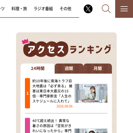
ーツ
料理・旅
ラジオ番組
その他
なるみ・岡村の過ぎるTV
相席食堂
24時間
週間
月間
これ余談なんですけど・・・
約10年後に南海トラフ巨
大地震は「必ず来る」 被
害は東日本大震災の15
～人生密着トークバラエティ！
倍…専門家断言「人生の
～ やすとものいたって真剣です
スケジュールに入れて」
2026.08.06
探偵！ナイトスクープ
40℃超え続出！ 異常な
news おかえり
暑さの原因は「空気がき
れいになったから」専門