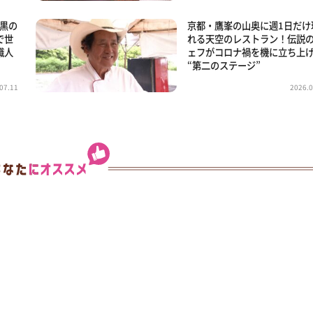
漆黒の
京都・鷹峯の山奥に週1日だけ
で世
れる天空のレストラン！伝説
職人
ェフがコロナ禍を機に立ち上
“第二のステージ”
07.11
2026.0