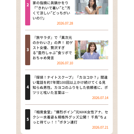
河合＆A.B.C-Z塚田×福井アナ
家の指摘に眞鍋かをり
「“きれいで暑い”と“汚
「なんでやねん！？」（news お
くて涼しい”どっちがい
かえり）
いの!?」
2026.07.28
DAIGOも台所 ～きょうの献立 何
にする？～
『旅サラダ』で「異次元
のかわいさ」の声！ 初ゲ
本日はダイアンなり！シーズン２
スト女優、贅沢すぎ
る“雲丹しゃぶ”食リポで
朝だ！生です旅サラダ
おちゃめ発言
2026.07.10
教えて！ニュースライブ 正義の
ミカタ
『探偵！ナイトスクープ』「カヨコか？」間違
い電話を約7年間100回以上かけ続けてくる見
ＬＩＦＥ～夢のカタチ～
知らぬ男性。カヨコのふりをした依頼者に、ポ
ツリと呟いた言葉は…
2026.07.14
新婚さんいらっしゃい！
ポツンと一軒家
『相席食堂』“爆烈ボイン”元NHK女性アナ、セ
クシー水着姿＆規格外グッズ公開！ 千鳥“ちょ
っと待てぃ！！”ボタン連打
ザキ山小屋本館
2026.07.21