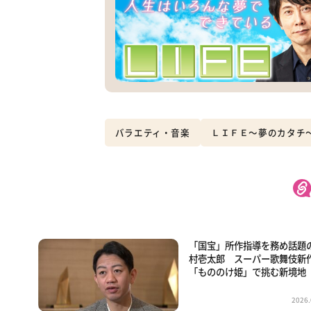
バラエティ・音楽
ＬＩＦＥ～夢のカタチ
「国宝」所作指導を務め話題
村壱太郎 スーパー歌舞伎新
「もののけ姫」で挑む新境地
2026.