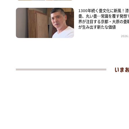
1300年続く畳文化に新風！
畳、丸い畳…常識を覆す発想
界が注目する京都・大原の畳
が生み出す新たな価値
2026.