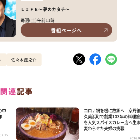
ＬＩＦＥ～夢のカタチ～
毎週(土)午前11時
番組ページへ
～
佐々木蔵之介
の中
コロナ禍を機に故郷へ 京丹
作
久美浜町で創業103年の料理
を人気スパイスカレー店へ生
変わらせた夫婦の挑戦
07.25
2026.0