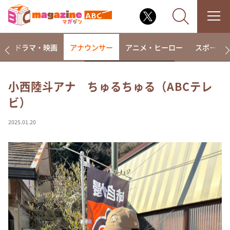
楽
ドラマ・映画
アナウンサー
アニメ・ヒーロー
スポーツ
小西陸斗アナ ちゅるちゅる（ABCテレ
ビ）
なるみ・岡村の過ぎるTV
相席食堂
2025.01.20
これ余談なんですけど・・・
～人生密着トークバラエティ！～ やすとものいたっ
て真剣です
探偵！ナイトスクープ
news おかえり
河合＆A.B.C-Z塚田×福井アナ「なんでやねん！？」
（news おかえり）