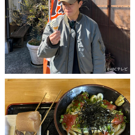
DAIGOも台所 ～きょうの献立 何にする？～
本日はダイアンなり！シーズン２
朝だ！生です旅サラダ
教えて！ニュースライブ 正義のミカタ
ＬＩＦＥ～夢のカタチ～
新婚さんいらっしゃい！
ポツンと一軒家
©️ABCテレビ
ザキ山小屋本館
ぺこぱのまるスポ
アナ回覧板