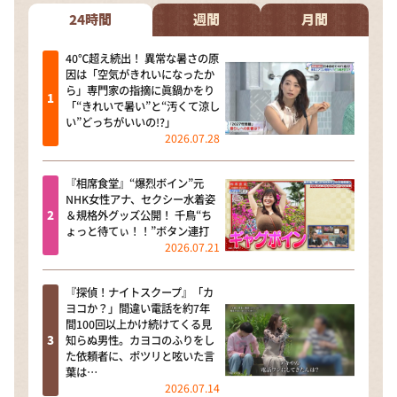
24時間
週間
月間
40℃超え続出！ 異常な暑さの原
因は「空気がきれいになったか
ら」専門家の指摘に眞鍋かをり
「“きれいで暑い”と“汚くて涼し
い”どっちがいいの!?」
2026.07.28
『相席食堂』“爆烈ボイン”元
NHK女性アナ、セクシー水着姿
＆規格外グッズ公開！ 千鳥“ち
ょっと待てぃ！！”ボタン連打
2026.07.21
『探偵！ナイトスクープ』「カ
ヨコか？」間違い電話を約7年
間100回以上かけ続けてくる見
知らぬ男性。カヨコのふりをし
た依頼者に、ポツリと呟いた言
葉は…
2026.07.14