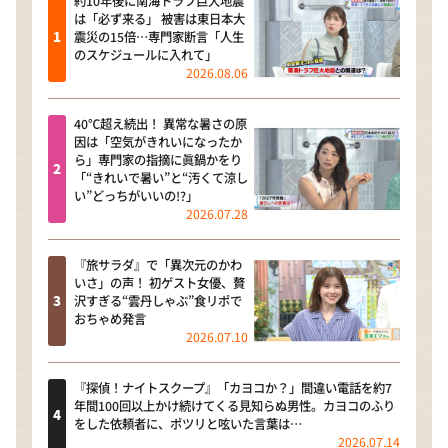
約10年後に南海トラフ巨大地震
は「必ず来る」 被害は東日本大
震災の15倍…専門家断言「人生
のスケジュールに入れて」
2026.08.06
40℃超え続出！ 異常な暑さの原
因は「空気がきれいになったか
ら」専門家の指摘に眞鍋かをり
「“きれいで暑い”と“汚くて涼し
い”どっちがいいの!?」
2026.07.28
『旅サラダ』で「異次元のかわ
いさ」の声！ 初ゲスト女優、贅
沢すぎる“雲丹しゃぶ”食リポで
おちゃめ発言
2026.07.10
『探偵！ナイトスクープ』「カヨコか？」間違い電話を約7
年間100回以上かけ続けてくる見知らぬ男性。カヨコのふり
をした依頼者に、ポツリと呟いた言葉は…
2026.07.14