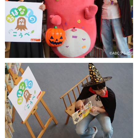
DAIGOも台所 ～きょうの献立 何にする？～
本日はダイアンなり！シーズン２
朝だ！生です旅サラダ
教えて！ニュースライブ 正義のミカタ
ＬＩＦＥ～夢のカタチ～
©️ABCテレビ
新婚さんいらっしゃい！
ポツンと一軒家
ザキ山小屋本館
ぺこぱのまるスポ
アナ回覧板