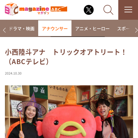
楽
ドラマ・映画
アナウンサー
アニメ・ヒーロー
スポーツ
小西陸斗アナ トリックオアトリート！
（ABCテレビ）
なるみ・岡村の過ぎるTV
相席食堂
2024.10.30
これ余談なんですけど・・・
～人生密着トークバラエティ！～ やすとものいたっ
て真剣です
探偵！ナイトスクープ
news おかえり
河合＆A.B.C-Z塚田×福井アナ「なんでやねん！？」
（news おかえり）