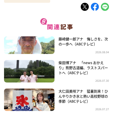
藤崎健一郎アナ 悔しさを、次
の一歩へ（ABCテレビ）
2026.08.04
柴田博アナ 「news おかえ
り」熊野古道編、ラストスパー
トへ（ABCテレビ）
2026.07.30
大仁田美咲アナ 猛暑到来！ひ
んやりかき氷と熱い高校野球の
季節（ABCテレビ）
2026.07.27