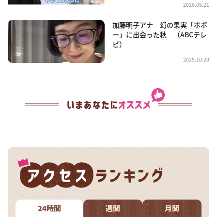
2026.05.21
加藤明子アナ 幻の果実「ポポ
ー」に出会った秋 （ABCテレ
ビ）
2025.10.20
24時間
週間
月間