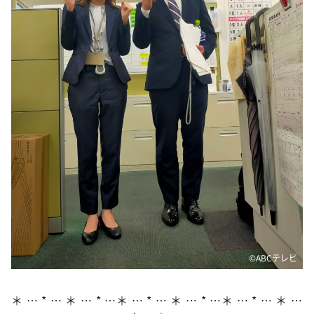
DAIGOも台所 ～きょうの献立 何にする？～
本日はダイアンなり！シーズン２
朝だ！生です旅サラダ
教えて！ニュースライブ 正義のミカタ
ＬＩＦＥ～夢のカタチ～
新婚さんいらっしゃい！
ポツンと一軒家
ザキ山小屋本館
ぺこぱのまるスポ
アナ回覧板
©ABCテレビ
＊ … * … ＊ … * …＊ … * … ＊ … * …＊ … * … ＊ …