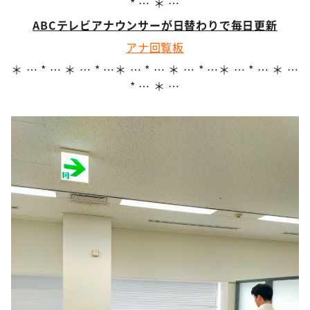
* … ＊ …
ABCテレビアナウンサーが日替わりで毎日更新
アナ回覧板
＊ … * … ＊ … * …＊ … * … ＊ … * …＊ … * … ＊ …
* … ＊ …