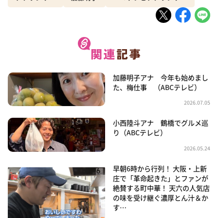
加藤明子アナ 今年も始めまし
た、梅仕事 （ABCテレビ）
2026.07.05
小西陸斗アナ 鶴橋でグルメ巡
り（ABCテレビ）
2026.05.24
早朝6時から行列！ 大阪・上新
庄で「革命起きた」とファンが
絶賛する町中華！ 天六の人気店
の味を受け継ぐ濃厚とん汁＆か
す…