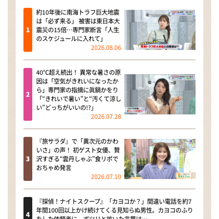
約10年後に南海トラフ巨大地震
は「必ず来る」 被害は東日本大
震災の15倍…専門家断言「人生
のスケジュールに入れて」
2026.08.06
40℃超え続出！ 異常な暑さの原
因は「空気がきれいになったか
ら」専門家の指摘に眞鍋かをり
「“きれいで暑い”と“汚くて涼し
い”どっちがいいの!?」
2026.07.28
『旅サラダ』で「異次元のかわ
いさ」の声！ 初ゲスト女優、贅
沢すぎる“雲丹しゃぶ”食リポで
おちゃめ発言
2026.07.10
『探偵！ナイトスクープ』「カヨコか？」間違い電話を約7
年間100回以上かけ続けてくる見知らぬ男性。カヨコのふり