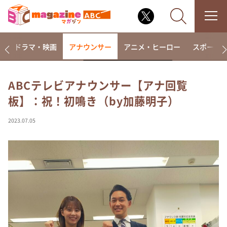
楽
ドラマ・映画
アナウンサー
アニメ・ヒーロー
スポーツ
ABCテレビアナウンサー【アナ回覧
板】：祝！初鳴き（by加藤明子）
なるみ・岡村の過ぎるTV
相席食堂
2023.07.05
これ余談なんですけど・・・
～人生密着トークバラエティ！～ やすとものいたっ
て真剣です
探偵！ナイトスクープ
news おかえり
河合＆A.B.C-Z塚田×福井アナ「なんでやねん！？」
（news おかえり）