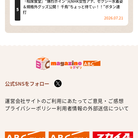
『相席食堂』“爆烈ボイン”元NHK女性アナ、セクシー水着姿
＆規格外グッズ公開！ 千鳥“ちょっと待てぃ！！”ボタン連
打
2026.07.21
公式SNSをフォロー
運営会社
サイトのご利用にあたって
ご意見・ご感想
プライバシーポリシー
利用者情報の外部送信について