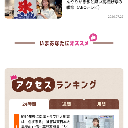
んやりかき氷と熱い高校野球の
季節（ABCテレビ）
2026.07.27
24時間
週間
月間
約10年後に南海トラフ巨大地震
は「必ず来る」 被害は東日本大
震災の15倍…専門家断言「人生