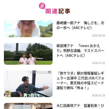
藤崎健一郎アナ 悔しさを、次
の一歩へ（ABCテレビ）
2026.08.04
柴田博アナ 「news おかえ
り」熊野古道編、ラストスパー
トへ（ABCテレビ）
2026.07.30
『旅サラダ』朝の情報番組レギ
ュラー出演中 三代目JSBパフォ
ーマー、悪天候の中猛スピード
運転で絶叫「怖ぁ！」
2026.07.29
大仁田美咲アナ 猛暑到来！ひ