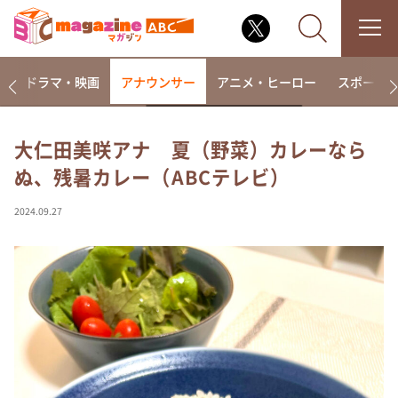
楽
ドラマ・映画
アナウンサー
アニメ・ヒーロー
スポーツ
大仁田美咲アナ 夏（野菜）カレーなら
ぬ、残暑カレー（ABCテレビ）
なるみ・岡村の過ぎるTV
相席食堂
2024.09.27
これ余談なんですけど・・・
～人生密着トークバラエティ！～ やすとものいたっ
て真剣です
探偵！ナイトスクープ
news おかえり
河合＆A.B.C-Z塚田×福井アナ「なんでやねん！？」
（news おかえり）