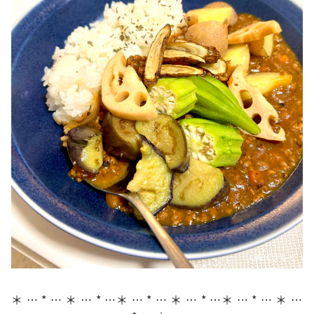
DAIGOも台所 ～きょうの献立 何にする？～
本日はダイアンなり！シーズン２
朝だ！生です旅サラダ
教えて！ニュースライブ 正義のミカタ
ＬＩＦＥ～夢のカタチ～
新婚さんいらっしゃい！
ポツンと一軒家
ザキ山小屋本館
ぺこぱのまるスポ
アナ回覧板
©️ABCテレビ
＊ … * … ＊ … * …＊ … * … ＊ … * …＊ … * … ＊ …