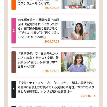
のスケジュールに入れて」
2026.08.06
40℃超え続出！ 異常な暑さの原
因は「空気がきれいになったか
ら」専門家の指摘に眞鍋かをり
「“きれいで暑い”と“汚くて涼し
い”どっちがいいの!?」
2026.07.28
『旅サラダ』で「異次元のかわ
いさ」の声！ 初ゲスト女優、贅
沢すぎる“雲丹しゃぶ”食リポで
おちゃめ発言
2026.07.10
『探偵！ナイトスクープ』「カヨコか？」間違い電話を約7
年間100回以上かけ続けてくる見知らぬ男性。カヨコのふり
をした依頼者に、ポツリと呟いた言葉は…
2026.07.14