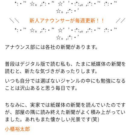
*:・’゜☆。,:*:・’゜☆゜’・:*:,。,:*:・’゜:*:・’゜
☆。,:*:・’
＼＼
新人アナウンサーが毎週更新！！
／／
*:・’゜☆。,:*:・’゜☆゜’・:*:,。,:*:・’゜:*:・’゜
☆。,:*:・’
アナウンス部には各社の新聞があります。
普段はデジタル版で読む私も、たまに紙媒体の新聞を
読むと、新たな気づきがあったりします。
いつも自分では選ばないジャンルの中にも勉強になる
ことは沢山あると思う毎日です。
ちなみに、実家では紙媒体の新聞を読んでいたのです
が、部屋の隅に読み終えた新聞がよく積み上がってい
ました。あれもまた懐かしい光景です(笑)
小櫃裕太郎