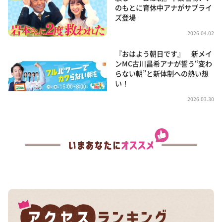
のもとに育休中アナがサプライ
ズ登場
2026.04.02
『おはよう朝日です』 新メイ
ンMC古川昌希アナが誓う“変わ
らない朝”と新体制への熱い想
い！
2026.03.30