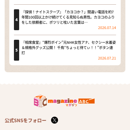
『探偵！ナイトスクープ』「カヨコか？」間違い電話を約7
年間100回以上かけ続けてくる見知らぬ男性。カヨコのふり
をした依頼者に、ポツリと呟いた言葉は…
2026.07.14
『相席食堂』“爆烈ボイン”元NHK女性アナ、セクシー水着姿
＆規格外グッズ公開！ 千鳥“ちょっと待てぃ！！”ボタン連
打
2026.07.21
公式SNSをフォロー