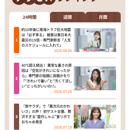
24時間
週間
月間
約10年後に南海トラフ巨大地震
は「必ず来る」 被害は東日本大
震災の15倍…専門家断言「人生
のスケジュールに入れて」
2026.08.06
40℃超え続出！ 異常な暑さの原
因は「空気がきれいになったか
ら」専門家の指摘に眞鍋かをり
「“きれいで暑い”と“汚くて涼し
い”どっちがいいの!?」
2026.07.28
『旅サラダ』で「異次元のかわ
いさ」の声！ 初ゲスト女優、贅
沢すぎる“雲丹しゃぶ”食リポで
おちゃめ発言
2026.07.10