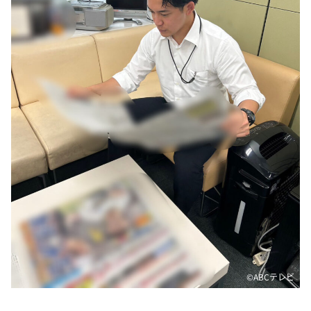
DAIGOも台所 ～きょうの献立 何にする？～
本日はダイアンなり！シーズン２
朝だ！生です旅サラダ
教えて！ニュースライブ 正義のミカタ
ＬＩＦＥ～夢のカタチ～
新婚さんいらっしゃい！
ポツンと一軒家
ザキ山小屋本館
ぺこぱのまるスポ
アナ回覧板
©ABCテレビ