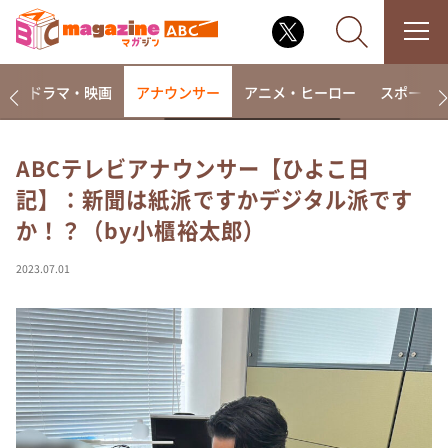
楽
ドラマ・映画
アナウンサー
アニメ・ヒーロー
スポーツ
ABCテレビアナウンサー【ひよこ日
記】：新聞は紙派ですかデジタル派です
なるみ・岡村の過ぎるTV
か！？（by小櫃裕太郎）
相席食堂
これ余談なんですけど・・・
2023.07.01
～人生密着トークバラエティ！～ やすとものいたっ
て真剣です
探偵！ナイトスクープ
news おかえり
河合＆A.B.C-Z塚田×福井アナ「なんでやねん！？」
（news おかえり）