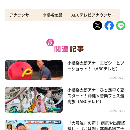
アナウンサー
小櫃裕太郎
ABCテレビアナウンサー
小櫃裕太郎アナ エビシーとツ
ーショット！（ABCテレビ）
2026.06.29
小櫃裕太郎アナ ひと足早く夏
スタート！沖縄×音楽フェス最
高旅（ABCテレビ）
2026.04.12
「大号泣」の声！ 病気や出産経
験し…『おは朝』卒業名物アナ