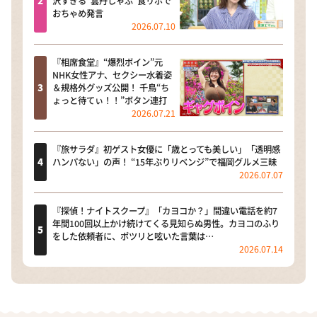
沢すぎる“雲丹しゃぶ”食リポで
おちゃめ発言
2026.07.10
『相席食堂』“爆烈ボイン”元
NHK女性アナ、セクシー水着姿
＆規格外グッズ公開！ 千鳥“ち
ょっと待てぃ！！”ボタン連打
2026.07.21
『旅サラダ』初ゲスト女優に「歳とっても美しい」「透明感
ハンパない」の声！ “15年ぶりリベンジ”で福岡グルメ三昧
2026.07.07
『探偵！ナイトスクープ』「カヨコか？」間違い電話を約7
年間100回以上かけ続けてくる見知らぬ男性。カヨコのふり
をした依頼者に、ポツリと呟いた言葉は…
2026.07.14