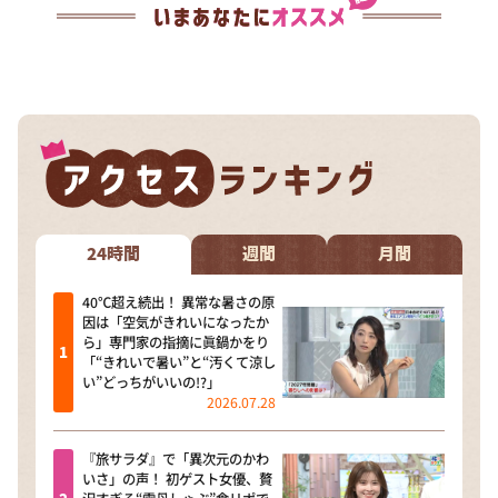
24時間
週間
月間
40℃超え続出！ 異常な暑さの原
因は「空気がきれいになったか
ら」専門家の指摘に眞鍋かをり
「“きれいで暑い”と“汚くて涼し
い”どっちがいいの!?」
2026.07.28
『旅サラダ』で「異次元のかわ
いさ」の声！ 初ゲスト女優、贅