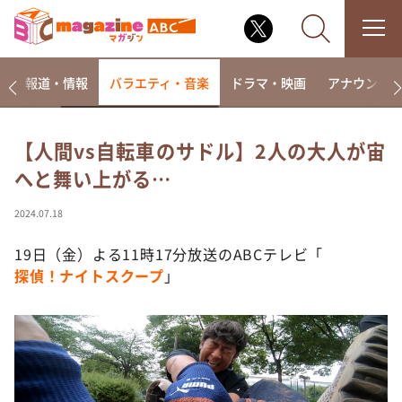
ー
報道・情報
バラエティ・音楽
ドラマ・映画
アナウンサ
【人間vs自転車のサドル】2人の大人が宙
へと舞い上がる…
なるみ・岡村の過ぎるTV
相席食堂
2024.07.18
これ余談なんですけど・・・
19日（金）よる11時17分放送のABCテレビ「
～人生密着トークバラエティ！～ やすとものいたっ
探偵！ナイトスクープ
」
て真剣です
探偵！ナイトスクープ
news おかえり
河合＆A.B.C-Z塚田×福井アナ「なんでやねん！？」
（news おかえり）