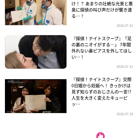
け！？ あまりの壮絶な光景と悪
臭に探偵の叫び声だけが響き渡
る…！
2026.07.31
『探偵！ナイトスクープ』「足
の裏のニオイがする…」 7年間
外れない鼻ピアスを外してほし
い…！
2026.07.31
『探偵！ナイトスクープ』交際
0日婚から妊娠へ！ きっかけは
見ず知らずのおじさんの一言!?
人生を大きく変えたキューピ
ッ…
2026.07.29