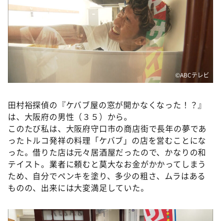
DAIGOも台所 ～きょうの献立 何にする？～
本日はダイアンなり！シーズン２
朝だ！生です旅サラダ
教えて！ニュースライブ 正義のミカタ
ＬＩＦＥ～夢のカタチ～
©ABCテレビ
新婚さんいらっしゃい！
田村裕探偵の『ケバブ屋の窓が開かなくなった！？』
ポツンと一軒家
は、大阪府の男性（３５）から。
ザキ山小屋本館
このたび私は、大阪府守口市の商店街で長年の夢であ
ったトルコ発祥の料理「ケバブ」の店を営むことにな
ぺこぱのまるスポ
った。借りた店は元々居酒屋だったので、かなりの和
アナ回覧板
テイスト。業者に頼むと莫大なお金がかかってしまう
ため、自分でペンキを塗り、多少の粗さ、ムラはある
ものの、出来には大変満足していた。