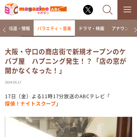
ー
報道・情報
バラエティ・音楽
ドラマ・映画
アナウンサ
大阪・守口の商店街で新規オープンのケ
バブ屋 ハプニング発生！？「店の窓が
なるみ・岡村の過ぎるTV
開かなくなった！」
相席食堂
これ余談なんですけど・・・
2024.05.17
～人生密着トークバラエティ！～ やすとものいたっ
て真剣です
17日（金）よる11時17分放送のABCテレビ「
探偵！ナイトスクープ
」
探偵！ナイトスクープ
news おかえり
河合＆A.B.C-Z塚田×福井アナ「なんでやねん！？」
（news おかえり）