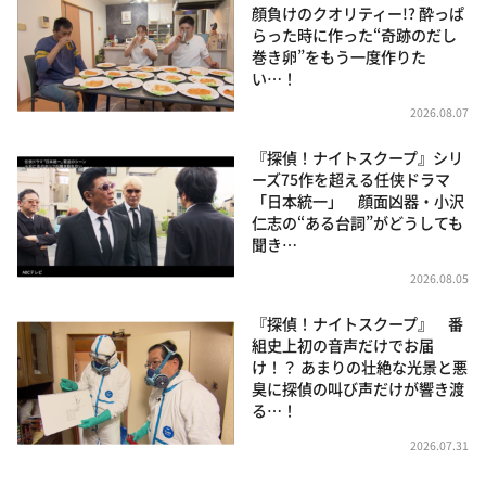
顔負けのクオリティー!? 酔っぱ
らった時に作った“奇跡のだし
巻き卵”をもう一度作りた
い…！
2026.08.07
『探偵！ナイトスクープ』シリ
ーズ75作を超える任侠ドラマ
「日本統一」 顔面凶器・小沢
仁志の“ある台詞”がどうしても
聞き…
2026.08.05
『探偵！ナイトスクープ』 番
組史上初の音声だけでお届
け！？ あまりの壮絶な光景と悪
臭に探偵の叫び声だけが響き渡
る…！
2026.07.31