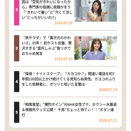
因は「空気がきれいになったか
ら」専門家の指摘に眞鍋かをり
「“きれいで暑い”と“汚くて涼し
い”どっちがいいの!?」
2026.07.28
『旅サラダ』で「異次元のかわ
いさ」の声！ 初ゲスト女優、贅
沢すぎる“雲丹しゃぶ”食リポで
おちゃめ発言
2026.07.10
『探偵！ナイトスクープ』「カヨコか？」間違い電話を約7
年間100回以上かけ続けてくる見知らぬ男性。カヨコのふり
をした依頼者に、ポツリと呟いた言葉は…
2026.07.14
『相席食堂』“爆烈ボイン”元NHK女性アナ、セクシー水着姿
＆規格外グッズ公開！ 千鳥“ちょっと待てぃ！！”ボタン連
打
2026.07.21