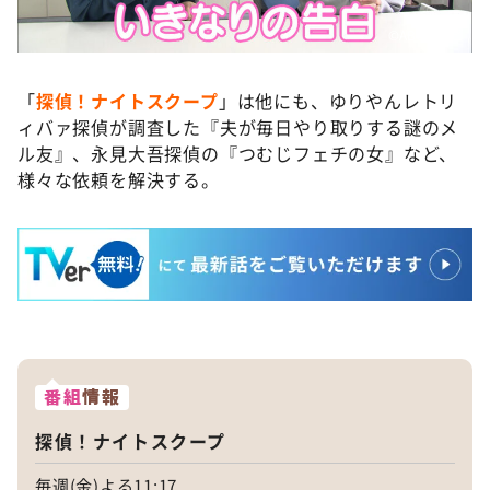
©ABCテレビ
「
探偵！ナイトスクープ
」は他にも、ゆりやんレトリ
ィバァ探偵が調査した『夫が毎日やり取りする謎のメ
ル友』、永見大吾探偵の『つむじフェチの女』など、
様々な依頼を解決する。
番組
情報
探偵！ナイトスクープ
毎週(金)よる11:17