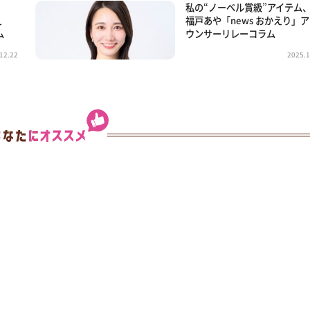
私の“ノーベル賞級”アイテ
え
福戸あや「news おかえり」
ム
ウンサーリレーコラム
12.22
2025.1