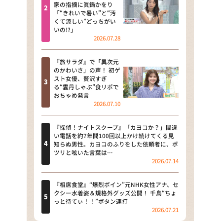
河合＆A.B.C-Z塚田×福井アナ
家の指摘に眞鍋かをり
「“きれいで暑い”と“汚
「なんでやねん！？」（news お
くて涼しい”どっちがい
かえり）
いの!?」
2026.07.28
DAIGOも台所 ～きょうの献立 何
にする？～
『旅サラダ』で「異次元
のかわいさ」の声！ 初ゲ
本日はダイアンなり！シーズン２
スト女優、贅沢すぎ
る“雲丹しゃぶ”食リポで
朝だ！生です旅サラダ
おちゃめ発言
2026.07.10
教えて！ニュースライブ 正義の
ミカタ
『探偵！ナイトスクープ』「カヨコか？」間違
い電話を約7年間100回以上かけ続けてくる見
ＬＩＦＥ～夢のカタチ～
知らぬ男性。カヨコのふりをした依頼者に、ポ
ツリと呟いた言葉は…
2026.07.14
新婚さんいらっしゃい！
ポツンと一軒家
『相席食堂』“爆烈ボイン”元NHK女性アナ、セ
クシー水着姿＆規格外グッズ公開！ 千鳥“ちょ
っと待てぃ！！”ボタン連打
ザキ山小屋本館
2026.07.21