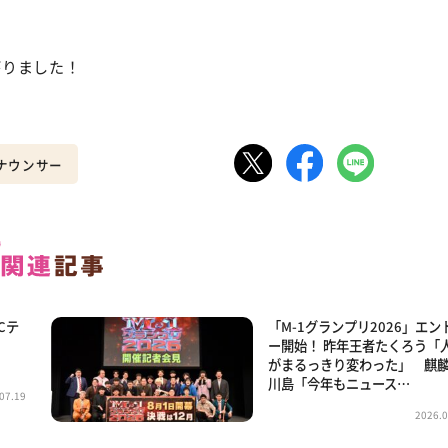
がりました！
アナウンサー
Cテ
「M-1グランプリ2026」エン
ー開始！ 昨年王者たくろう「
がまるっきり変わった」 麒
川島「今年もニュース…
07.19
2026.0