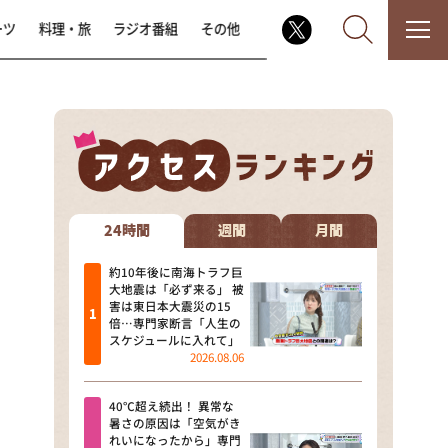
ーツ
料理・旅
ラジオ番組
その他
なるみ・岡村の過ぎるTV
相席食堂
24時間
週間
月間
これ余談なんですけど・・・
約10年後に南海トラフ巨
大地震は「必ず来る」 被
害は東日本大震災の15
～人生密着トークバラエティ！
倍…専門家断言「人生の
～ やすとものいたって真剣です
スケジュールに入れて」
2026.08.06
探偵！ナイトスクープ
40℃超え続出！ 異常な
news おかえり
暑さの原因は「空気がき
れいになったから」専門