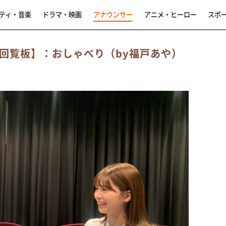
ティ・音楽
ドラマ・映画
アナウンサー
アニメ・ヒーロー
スポ
ナ回覧板】：おしゃべり（by福戸あや）