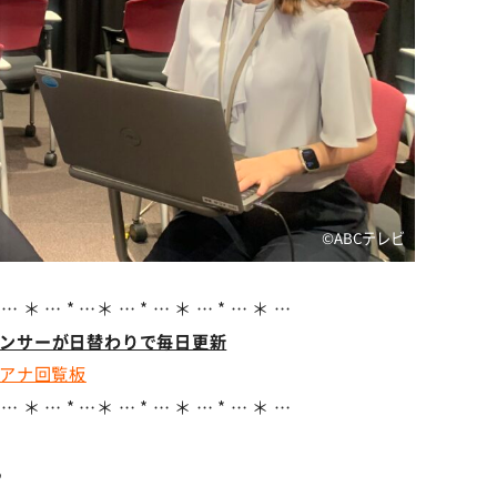
©ABCテレビ
 … ＊ … * …＊ … * … ＊ … * … ＊ …
ウンサーが日替わりで毎日更新
アナ回覧板
 … ＊ … * …＊ … * … ＊ … * … ＊ …
ら