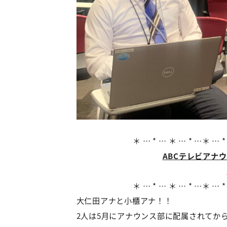
＊ … * … ＊ … * …＊ … *
ABCテレビアナ
＊ … * … ＊ … * …＊ … *
大仁田アナと小櫃アナ！！
2人は5月にアナウンス部に配属されてか