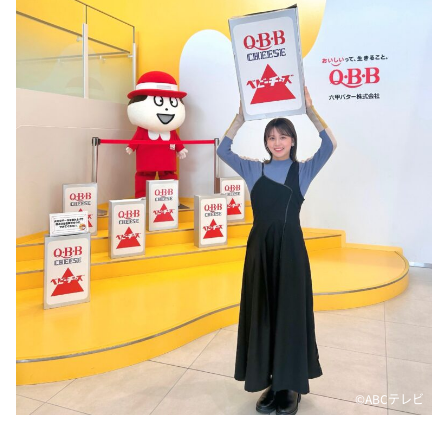
DAIGOも台所 ～きょうの献立 何にする？～
本日はダイアンなり！シーズン２
朝だ！生です旅サラダ
教えて！ニュースライブ 正義のミカタ
ＬＩＦＥ～夢のカタチ～
新婚さんいらっしゃい！
ポツンと一軒家
ザキ山小屋本館
ぺこぱのまるスポ
アナ回覧板
©️ABCテレビ