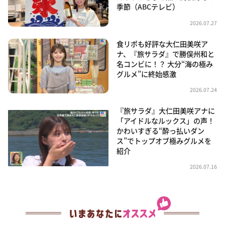
季節（ABCテレビ）
2026.07.27
食リポも好評な大仁田美咲ア
ナ、『旅サラダ』で勝俣州和と
名コンビに！？ 大分“海の極み
グルメ”に終始感激
2026.07.24
『旅サラダ』大仁田美咲アナに
「アイドルなルックス」の声！
かわいすぎる“酔っ払いダン
ス”でトップオブ極みグルメを
紹介
2026.07.16