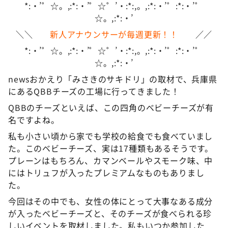
*:・’゜☆。,:*:・’゜☆゜’・:*:,。,:*:・’゜:*:・’゜
☆。,:*:・’
＼＼
新人アナウンサーが毎週更新！！
／／
*:・’゜☆。,:*:・’゜☆゜’・:*:,。,:*:・’゜:*:・’゜
☆。,:*:・’
newsおかえり「みさきのサキドリ」の取材で、兵庫県
にあるQBBチーズの工場に行ってきました！
QBBのチーズといえば、この四角のベビーチーズが有
名ですよね。
私も小さい頃から家でも学校の給食でも食べていまし
た。このベビーチーズ、実は17種類もあるそうです。
プレーンはもちろん、カマンベールやスモーク味、中
にはトリュフが入ったプレミアムなものもありまし
た。
今回はその中でも、女性の体にとって大事なある成分
が入ったベビーチーズと、そのチーズが食べられる珍
しいイベントを取材しました。私もいつか参加した