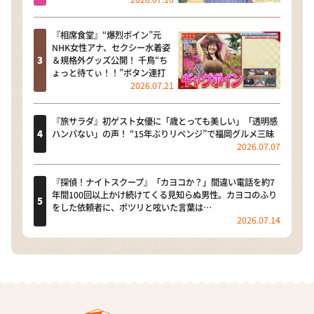
『相席食堂』“爆烈ボイン”元
NHK女性アナ、セクシー水着姿
＆規格外グッズ公開！ 千鳥“ち
ょっと待てぃ！！”ボタン連打
2026.07.21
『旅サラダ』初ゲスト女優に「歳とっても美しい」「透明感
ハンパない」の声！ “15年ぶりリベンジ”で福岡グルメ三昧
2026.07.07
『探偵！ナイトスクープ』「カヨコか？」間違い電話を約7
年間100回以上かけ続けてくる見知らぬ男性。カヨコのふり
をした依頼者に、ポツリと呟いた言葉は…
2026.07.14