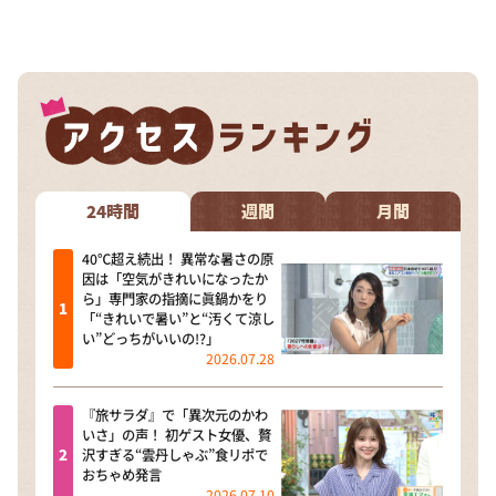
24時間
週間
月間
40℃超え続出！ 異常な暑さの原
因は「空気がきれいになったか
ら」専門家の指摘に眞鍋かをり
「“きれいで暑い”と“汚くて涼し
い”どっちがいいの!?」
2026.07.28
『旅サラダ』で「異次元のかわ
いさ」の声！ 初ゲスト女優、贅
沢すぎる“雲丹しゃぶ”食リポで
おちゃめ発言
2026.07.10