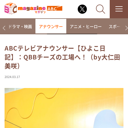
楽
ドラマ・映画
アナウンサー
アニメ・ヒーロー
スポーツ
ABCテレビアナウンサー【ひよこ日
記】：QBBチーズの工場へ！（by大仁田
なるみ・岡村の過ぎるTV
美咲）
相席食堂
これ余談なんですけど・・・
2024.03.17
～人生密着トークバラエティ！～ やすとものいたっ
て真剣です
探偵！ナイトスクープ
news おかえり
河合＆A.B.C-Z塚田×福井アナ「なんでやねん！？」
（news おかえり）