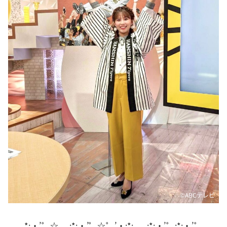
DAIGOも台所 ～きょうの献立 何にする？～
本日はダイアンなり！シーズン２
朝だ！生です旅サラダ
教えて！ニュースライブ 正義のミカタ
ＬＩＦＥ～夢のカタチ～
新婚さんいらっしゃい！
ポツンと一軒家
ザキ山小屋本館
ぺこぱのまるスポ
アナ回覧板
©️ABCテレビ
*:・’゜☆。,:*:・’゜☆゜’・:*:,。,:*:・’゜:*:・’゜