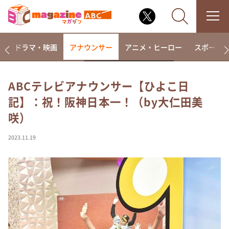
楽
ドラマ・映画
アナウンサー
アニメ・ヒーロー
スポーツ
ABCテレビアナウンサー【ひよこ日
記】：祝！阪神日本一！（by大仁田美
なるみ・岡村の過ぎるTV
咲）
相席食堂
これ余談なんですけど・・・
2023.11.19
～人生密着トークバラエティ！～ やすとものいたっ
て真剣です
探偵！ナイトスクープ
news おかえり
河合＆A.B.C-Z塚田×福井アナ「なんでやねん！？」
（news おかえり）