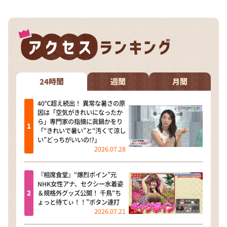
24時間
週間
月間
40℃超え続出！ 異常な暑さの原
因は「空気がきれいになったか
ら」専門家の指摘に眞鍋かをり
「“きれいで暑い”と“汚くて涼し
い”どっちがいいの!?」
2026.07.28
『相席食堂』“爆烈ボイン”元
NHK女性アナ、セクシー水着姿
＆規格外グッズ公開！ 千鳥“ち
ょっと待てぃ！！”ボタン連打
2026.07.21