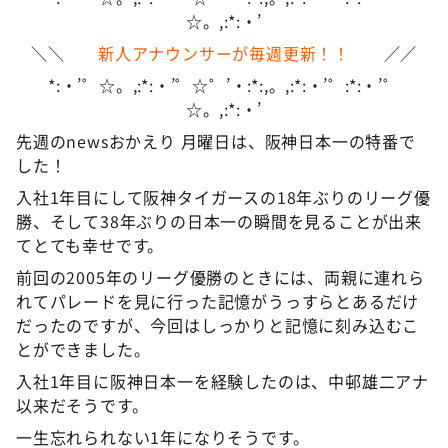
☆。,:*:・’
＼＼
新人アナウンサーが毎週更新！！
／／
*:・’゜☆。,:*:・’゜☆゜’・:*:,。,:*:・’゜:*:・’゜
☆。,:*:・’
先週のnewsおかえり 月曜日は、阪神日本一の特番で
した！
入社1年目にして阪神タイガースの18年ぶりのリーグ優
勝、そして38年ぶりの日本一の瞬間を見ることが出来
てとても幸せです。
前回の2005年のリーグ優勝のときには、両親に連れら
れてパレードを見に行った記憶がうっすらとあるだけ
だったのですが、今回はしっかりと記憶に刻み込むこ
とができました。
入社1年目に阪神日本一を経験したのは、中邨雄二アナ
以来だそうです。
一生忘れられない1年になりそうです。