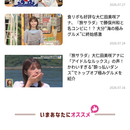
2026.07.27
食リポも好評な大仁田美咲ア
ナ、『旅サラダ』で勝俣州和と
名コンビに！？ 大分“海の極み
グルメ”に終始感激
2026.07.24
『旅サラダ』大仁田美咲アナに
「アイドルなルックス」の声！
かわいすぎる“酔っ払いダン
ス”でトップオブ極みグルメを
紹介
2026.07.16