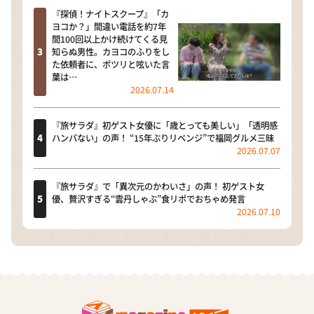
『探偵！ナイトスクープ』「カ
ヨコか？」間違い電話を約7年
間100回以上かけ続けてくる見
知らぬ男性。カヨコのふりをし
た依頼者に、ポツリと呟いた言
葉は…
2026.07.14
『旅サラダ』初ゲスト女優に「歳とっても美しい」「透明感
ハンパない」の声！ “15年ぶりリベンジ”で福岡グルメ三昧
2026.07.07
『旅サラダ』で「異次元のかわいさ」の声！ 初ゲスト女
優、贅沢すぎる“雲丹しゃぶ”食リポでおちゃめ発言
2026.07.10