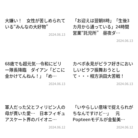
DAIGOも台所 ～きょうの献立 何にする？～
本日はダイアンなり！シーズン２
大嫌い！ 女性が苦しめられて
「お迎えは翌朝8時」「生後3
朝だ！生です旅サラダ
いる“みんなの大好物”
カ月から通っている」24時間
営業“託児所” 昼夜ダ…
教えて！ニュースライブ 正義のミカタ
2024.06.13
2024.06.13
ＬＩＦＥ～夢のカタチ～
新婚さんいらっしゃい！
68歳でも超元気…令和にビリ
カベポ永見がピラフ好きにおい
ポツンと一軒家
ー隊長降臨 ダイアン「どこに
しいピラフ振舞おうとし
金かけてんねん！」「め…
て・・・相方浜田大苦戦！
ザキ山小屋本館
2024.06.13
2024.06.13
ぺこぱのまるスポ
アナ回覧板
軍人だった父とフィリピン人の
「いやらしい意味で捉えられが
母が貫いた愛… 日本フィギュ
ちなんですけど…」 元
アスケート界のパイオニ…
Popteenモデルが金髪美…
2024.06.12
2024.06.12