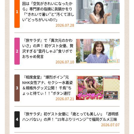
因は「空気がきれいになったか
ら」専門家の指摘に眞鍋かをり
「“きれいで暑い”と“汚くて涼し
い”どっちがいいの!?」
2026.07.28
『旅サラダ』で「異次元のかわ
いさ」の声！ 初ゲスト女優、贅
沢すぎる“雲丹しゃぶ”食リポで
おちゃめ発言
2026.07.10
『相席食堂』“爆烈ボイン”元
NHK女性アナ、セクシー水着姿
＆規格外グッズ公開！ 千鳥“ち
ょっと待てぃ！！”ボタン連打
2026.07.21
『旅サラダ』初ゲスト女優に「歳とっても美しい」「透明感
ハンパない」の声！ “15年ぶりリベンジ”で福岡グルメ三昧
2026.07.07