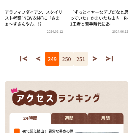
アラフィフダイアン、スタイリ
「ずっとイヤーなデブだなと思
スト考案“NEW衣装”に「さま
っていた」かまいたち山内 R-
ぁ～ずさんやん」!?
1王者と若手時代にあ…
2024.06.12
2024.06.12
249
250
251
24時間
週間
月間
40℃超え続出！ 異常な暑さの原