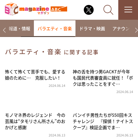
ー
報道・情報
バラエティ・音楽
ドラマ・映画
アナウンサ
バラエティ・音楽
に関する記事
なるみ・岡村の過ぎるTV
相席食堂
怖くて怖くて苦手でも、愛する
神の舌を持つ男GACKTが今年
娘のために… 克服したい！
も国民代表審査員に就任！「ボ
これ余談なんですけど・・・
クは思ったことをすぐ…
2024.06.14
～人生密着トークバラエティ！～ やすとものいたっ
2024.06.14
て真剣です
探偵！ナイトスクープ
モノマネ界のレジェンド 今の
パンイチ男性たちが550回キス
news おかえり
芸風は“タモリさん所さん”のお
チャレンジ 『探偵！ナイトス
河合＆A.B.C-Z塚田×福井アナ「なんでやねん！？」
かげと感謝
クープ』検証企画でま…
（news おかえり）
2024.06.13
2024.06.13