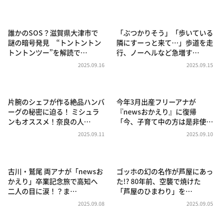
DAIGOも台所 ～きょうの献立 何にする？～
本日はダイアンなり！シーズン２
誰かのSOS？滋賀県大津市で
「ぶつかりそう」「歩いている
朝だ！生です旅サラダ
謎の暗号発見 “トントントン
隣にすーっと来て…」歩道を走
トントンツー”を解読で…
行、ノーヘルなど急増す…
教えて！ニュースライブ 正義のミカタ
2025.09.16
2025.09.15
ＬＩＦＥ～夢のカタチ～
新婚さんいらっしゃい！
片腕のシェフが作る絶品ハンバ
今年3月出産フリーアナが
ポツンと一軒家
ーグの秘密に迫る！ ミシュラ
『newsおかえり』に復帰
ンもオススメ！奈良の人…
「今、子育て中の方は是非使…
ザキ山小屋本館
2025.09.11
2025.09.10
ぺこぱのまるスポ
アナ回覧板
古川・鷲尾 両アナが「newsお
ゴッホの幻の名作が芦屋にあっ
かえり」卒業記念旅で高知へ
た!? 80年前、空襲で焼けた
二人の目に涙！？ま…
「芦屋のひまわり」を…
2025.09.08
2025.09.05