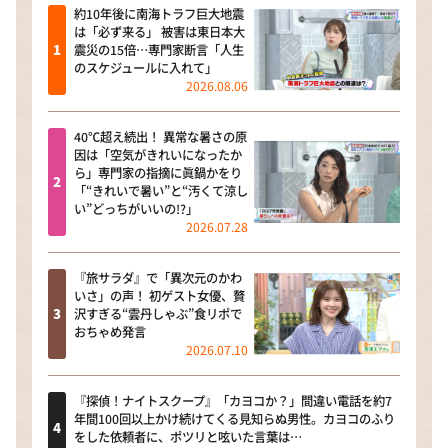
約10年後に南海トラフ巨大地震
は「必ず来る」 被害は東日本大
震災の15倍…専門家断言「人生
のスケジュールに入れて」
2026.08.06
40℃超え続出！ 異常な暑さの原
因は「空気がきれいになったか
ら」専門家の指摘に眞鍋かをり
「“きれいで暑い”と“汚くて涼し
い”どっちがいいの!?」
2026.07.28
『旅サラダ』で「異次元のかわ
いさ」の声！ 初ゲスト女優、贅
沢すぎる“雲丹しゃぶ”食リポで
おちゃめ発言
2026.07.10
『探偵！ナイトスクープ』「カヨコか？」間違い電話を約7
年間100回以上かけ続けてくる見知らぬ男性。カヨコのふり
をした依頼者に、ポツリと呟いた言葉は…