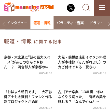
着
インタビュー
報道・情報
バラエティ・音楽
ドラマ・映
報道・情報
に関する記事
なるみ・岡村の過ぎるTV
相席食堂
京都・大宮通に“謎の巨大スペ
大阪・鶴橋商店街イケメン料理
ース”があるのなんでやね
人が本枯節（ほんがれぶし）の
これ余談なんですけど・・・
ん！？ 河合郁人が京都の中…
カビ付けでやる 驚きの…
～人生密着トークバラエティ！～ やすとものいたっ
2025.09.20
2025.09.18
て真剣です
探偵！ナイトスクープ
「おはよう朝日です」 大石紗
古川アナ卒業「13年間 悔い
news おかえり
椰アナも太鼓判！ファンと作る
なくやり切った」 有終の美を
河合＆A.B.C-Z塚田×福井アナ「なんでやねん！？」
新プロジェクトが始動！
飾れる？「なんでやねん…
（news おかえり）
2025.09.17
2025.09.16